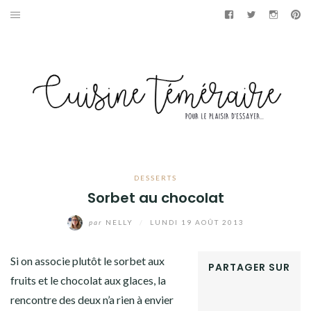
Aller
Facebook
Twitter
Instag
Pi
au
APÉRITIF
contenu
ENTRÉES
PLATS
DESSERTS
GÂTEAUX
DESSERTS
Sorbet au chocolat
GOURMANDISES
par
NELLY
/
LUNDI 19 AOÛT 2013
PAINS & BRIOCHES
Si on associe plutôt le sorbet aux
PARTAGER SUR
DÉTOURNEMENTS CULINAIRES
fruits et le chocolat aux glaces, la
FACEBOOK
rencontre des deux n’a rien à envier
TWITTER