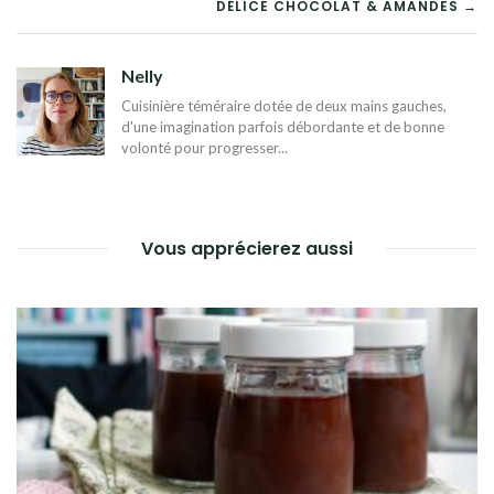
DÉLICE CHOCOLAT & AMANDES →
DE
L’ARTICLE
Nelly
Cuisinière téméraire dotée de deux mains gauches,
d'une imagination parfois débordante et de bonne
volonté pour progresser...
Vous apprécierez aussi