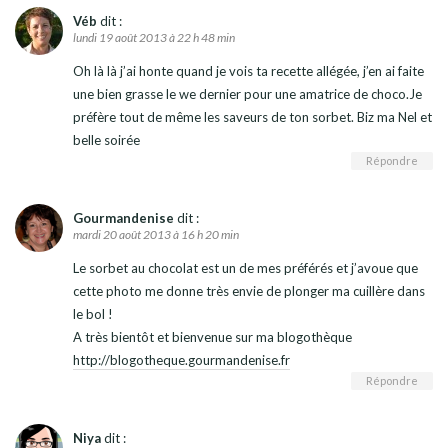
Véb
dit :
lundi 19 août 2013 à 22 h 48 min
Oh là là j’ai honte quand je vois ta recette allégée, j’en ai faite
une bien grasse le we dernier pour une amatrice de choco.Je
préfère tout de même les saveurs de ton sorbet. Biz ma Nel et
belle soirée
Répondre
Gourmandenise
dit :
mardi 20 août 2013 à 16 h 20 min
Le sorbet au chocolat est un de mes préférés et j’avoue que
cette photo me donne très envie de plonger ma cuillère dans
le bol !
A très bientôt et bienvenue sur ma blogothèque
http://blogotheque.gourmandenise.fr
Répondre
Niya
dit :