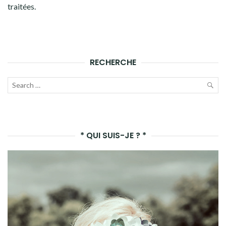
traitées
.
RECHERCHE
Recherche
pour :
LAN
LA
* QUI SUIS-JE ? *
REC