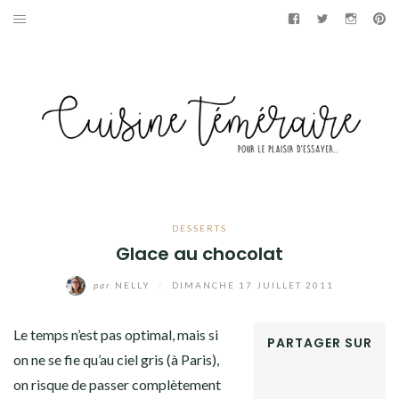
Aller
Facebook
Twitter
Instag
Pi
au
APÉRITIF
contenu
ENTRÉES
PLATS
DESSERTS
GÂTEAUX
DESSERTS
Glace au chocolat
GOURMANDISES
par
NELLY
/
DIMANCHE 17 JUILLET 2011
PAINS & BRIOCHES
Le temps n’est pas optimal, mais si
PARTAGER SUR
DÉTOURNEMENTS CULINAIRES
on ne se fie qu’au ciel gris (à Paris),
FACEBOOK
on risque de passer complètement
TWITTER