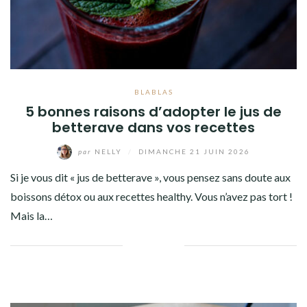
BLABLAS
5 bonnes raisons d’adopter le jus de
betterave dans vos recettes
par
NELLY
/
DIMANCHE 21 JUIN 2026
Si je vous dit « jus de betterave », vous pensez sans doute aux
boissons détox ou aux recettes healthy. Vous n’avez pas tort !
Mais la…
Facebook
Twitter
Google+
Pinterest
Linkedin