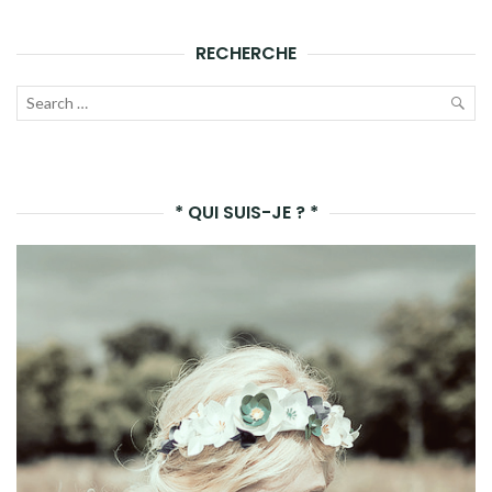
ARTICLES
RECHERCHE
Recherche
pour :
LAN
LA
* QUI SUIS-JE ? *
REC