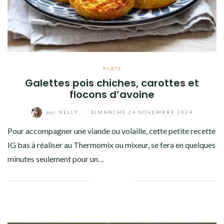
PLATS
Galettes pois chiches, carottes et
flocons d’avoine
par
NELLY
/
DIMANCHE 24 NOVEMBRE 2024
Pour accompagner une viande ou volaille, cette petite recette
IG bas à réaliser au Thermomix ou mixeur, se fera en quelques
minutes seulement pour un…
Facebook
Twitter
Google+
Pinterest
Linkedin