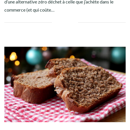
d’une alternative zéro déchet à celle que j’achète dans le
commerce (et qui coûte…
Facebook
Twitter
Google+
Pinterest
Linkedin