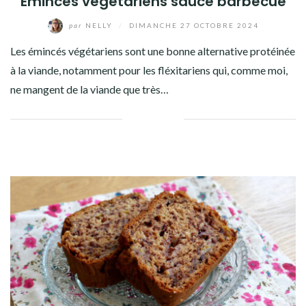
Emincés végétariens sauce barbecue
par
NELLY
/
DIMANCHE 27 OCTOBRE 2024
Les émincés végétariens sont une bonne alternative protéinée
à la viande, notamment pour les fléxitariens qui, comme moi,
ne mangent de la viande que très…
Facebook
Twitter
Google+
Pinterest
Linkedin