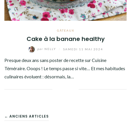
GÂTEAUX
Cake à la banane healthy
par
NELLY
/
SAMEDI 11 MAI 2024
Presque deux ans sans poster de recette sur Cuisine
Téméraire. Ooops ! Le temps passe si vite… Et mes habitudes
culinaires évoluent : désormais, la…
Facebook
Twitter
Google+
Pinterest
Linkedin
NAVIGATION
← ANCIENS ARTICLES
DES