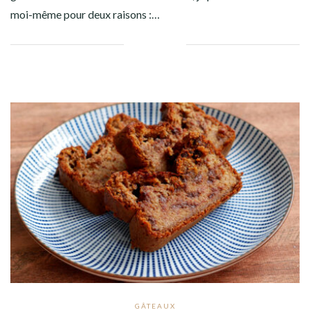
moi-même pour deux raisons :…
Facebook
Twitter
Google+
Pinterest
Linkedin
GÂTEAUX