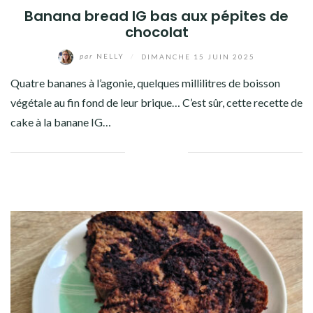
Banana bread IG bas aux pépites de
chocolat
par
NELLY
/
DIMANCHE 15 JUIN 2025
Quatre bananes à l’agonie, quelques millilitres de boisson
végétale au fin fond de leur brique… C’est sûr, cette recette de
cake à la banane IG…
Facebook
Twitter
Google+
Pinterest
Linkedin