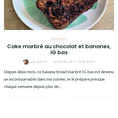
GÂTEAUX
Cake marbré au chocolat et bananes,
IG bas
par
NELLY
/
DIMANCHE 1 JUIN 2025
Depuis deux mois, ce banana bread marbré IG bas est devenu
un incontournable dans ma cuisine. Je le prépare presque
chaque semaine depuis plus de…
Facebook
Twitter
Google+
Pinterest
Linkedin