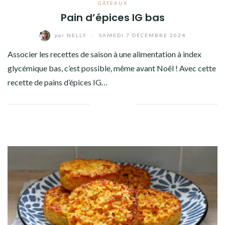
GÂTEAUX
Pain d’épices IG bas
par
NELLY
/
SAMEDI 7 DÉCEMBRE 2024
Associer les recettes de saison à une alimentation à index
glycémique bas, c’est possible, même avant Noël ! Avec cette
recette de pains d’épices IG…
Facebook
Twitter
Google+
Pinterest
Linkedin