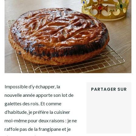
Facebook
Twitter
Instagram
Pinterest
Impossible d’y échapper, la
PARTAGER SUR
nouvelle année apporte son lot de
FACEBOOK
galettes des rois. Et comme
TWITTER
GOOGLE+
d’habitude, je préfère la cuisiner
PINTEREST
moi-même pour deux raisons : je ne
LINKEDIN
raffole pas de la frangipane et je