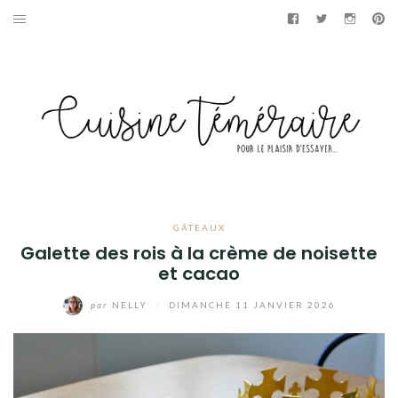
Aller
Facebook
Twitter
Instag
Pi
au
APÉRITIF
contenu
ENTRÉES
PLATS
DESSERTS
GÂTEAUX
GÂTEAUX
Galette des rois à la crème de noisette
GOURMANDISES
et cacao
par
NELLY
/
DIMANCHE 11 JANVIER 2026
PAINS & BRIOCHES
DÉTOURNEMENTS CULINAIRES