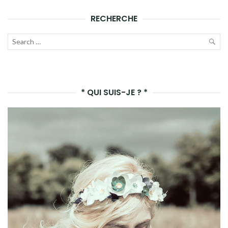
RECHERCHE
Recherche
pour :
LAN
LA
* QUI SUIS-JE ? *
REC