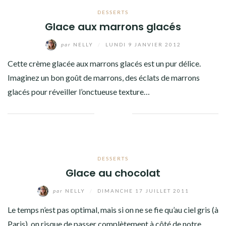
DESSERTS
Glace aux marrons glacés
par
NELLY
/
LUNDI 9 JANVIER 2012
Cette crème glacée aux marrons glacés est un pur délice.
Imaginez un bon goût de marrons, des éclats de marrons
glacés pour réveiller l’onctueuse texture…
Facebook
Twitter
Google+
Linkedin
DESSERTS
Glace au chocolat
par
NELLY
/
DIMANCHE 17 JUILLET 2011
Le temps n’est pas optimal, mais si on ne se fie qu’au ciel gris (à
Paris), on risque de passer complètement à côté de notre…