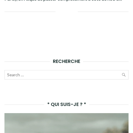
Facebook
Twitter
Google+
Linkedin
RECHERCHE
Recherche
pour :
LAN
LA
* QUI SUIS-JE ? *
REC