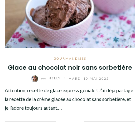
Facebook
Twitter
Instagram
Pinterest
GOURMANDISES
Glace au chocolat noir sans sorbetière
par
NELLY
/
MARDI 10 MAI 2022
Attention, recette de glace express géniale ! J’ai déjà partagé
la recette de la crème glacée au chocolat sans sorbetière, et
je l’adore toujours autant.…
Facebook
Twitter
Google+
Pinterest
Linkedin