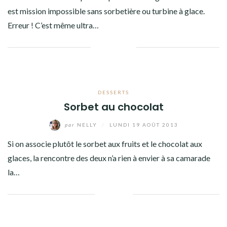
est mission impossible sans sorbetière ou turbine à glace.
Erreur ! C’est même ultra…
Facebook
Twitter
Google+
Pinterest
Linkedin
DESSERTS
Sorbet au chocolat
par
NELLY
/
LUNDI 19 AOÛT 2013
Si on associe plutôt le sorbet aux fruits et le chocolat aux
glaces, la rencontre des deux n’a rien à envier à sa camarade
la…
Facebook
Twitter
Google+
Linkedin