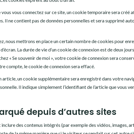
 vous vous connectez sur ce site, un cookie temporaire sera créé af
s. Il ne contient pas de données personnelles et sera supprimé au
z, nous mettrons en place un certain nombre de cookies pour enre
d’écran. La durée de vie d’un cookie de connexion est de deux jours,
cochez « Se souvenir de moi », votre cookie de connexion sera conse
re compte, le cookie de connexion sera effacé.
n article, un cookie supplémentaire sera enregistré dans votre navi
elle. Il indique simplement l’identifiant de l’article que vous ven
rqué depuis d’autres sites
t inclure des contenus intégrés (par exemple des vidéos, images, ar
rte de la même manière que si le visiteur se rendait sur cet autre si