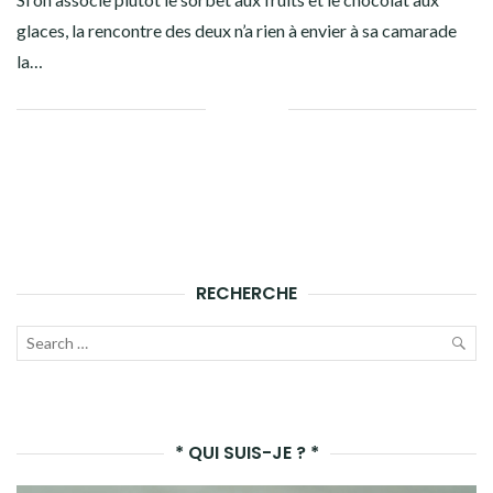
Facebook
Twitter
Instagram
Pinterest
glaces, la rencontre des deux n’a rien à envier à sa camarade
la…
Facebook
Twitter
Google+
Linkedin
RECHERCHE
Recherche
pour :
LAN
LA
* QUI SUIS-JE ? *
REC