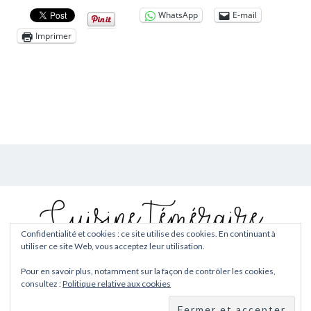
WhatsApp
E-mail
Imprimer
Confidentialité et cookies : ce site utilise des cookies. En continuant à
utiliser ce site Web, vous acceptez leur utilisation.
Copyright © 2026
Cuisine téméraire
. Tous droits réservés.
Pour en savoir plus, notamment sur la façon de contrôler les cookies,
Fièrement propulsé par
WordPress
. Thème
EightyDays Lite
par
consultez :
Politique relative aux cookies
GretaThemes.