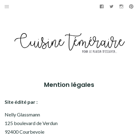
Aller
Facebook
Twitter
Instag
Pi
au
APÉRITIF
contenu
ENTRÉES
PLATS
DESSERTS
GÂTEAUX
Mention légales
GOURMANDISES
Site édité par :
PAINS & BRIOCHES
Nelly Glassmann
125 boulevard de Verdun
DÉTOURNEMENTS CULINAIRES
92400 Courbevoie