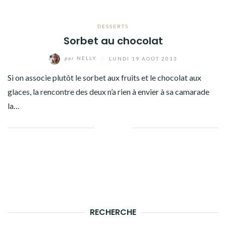
DESSERTS
Sorbet au chocolat
par
NELLY
/
LUNDI 19 AOÛT 2013
Si on associe plutôt le sorbet aux fruits et le chocolat aux
glaces, la rencontre des deux n’a rien à envier à sa camarade
la…
Facebook
Twitter
Google+
Linkedin
RECHERCHE