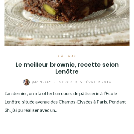
Facebook
Twitter
Instagram
Pinterest
GÂTEAUX
Le meilleur brownie, recette selon
Lenôtre
par
NELLY
/
MERCREDI 5 FÉVRIER 2014
L’an dernier, on m’a offert un cours de pâtisserie à l’Ecole
Lenôtre, située avenue des Champs-Elysées à Paris. Pendant
3h, j’ai pu réaliser avec un…
Facebook
Twitter
Google+
Pinterest
Linkedin