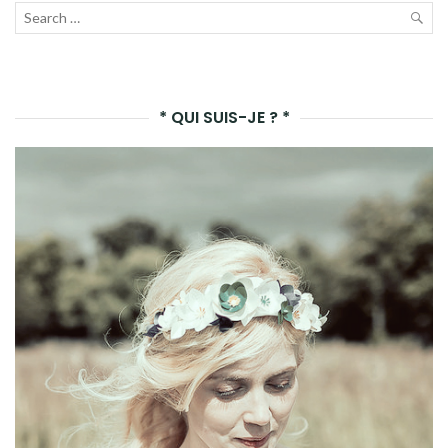
Recherche
pour :
LAN
LA
* QUI SUIS-JE ? *
REC