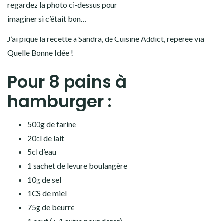
regardez la photo ci-dessus pour
imaginer si c’était bon…
J’ai piqué la recette à Sandra, de
Cuisine Addict
, repérée via
Quelle Bonne Idée
!
Pour 8 pains à
hamburger :
500g de farine
20cl de lait
5cl d’eau
1 sachet de levure boulangère
10g de sel
1CS de miel
75g de beurre
1 oeuf (+ 1 autre pour dorer)