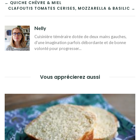
NAVIGATION
← QUICHE CHÈVRE & MIEL
CLAFOUTIS TOMATES CERISES, MOZZARELLA & BASILIC →
DE
L’ARTICLE
Nelly
Cuisinière téméraire dotée de deux mains gauches,
d'une imagination parfois débordante et de bonne
volonté pour progresser...
Vous apprécierez aussi