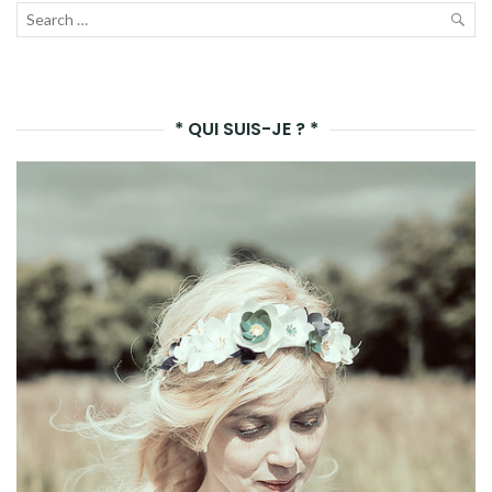
Recherche
pour :
LAN
LA
* QUI SUIS-JE ? *
REC