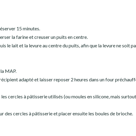
 Réserver 15 minutes.
rser la farine et creuser un puits en centre.
uis le lait et la levure au centre du puits, afin que la levure ne soit p
 la MAP.
n récipient adapté et laisser reposer 2 heures dans un four préchauff
 les cercles à pâtisserie utilisés (ou moules en silicone, mais surtou
r des cercles à pâtisserie et placer ensuite les boules de brioche.