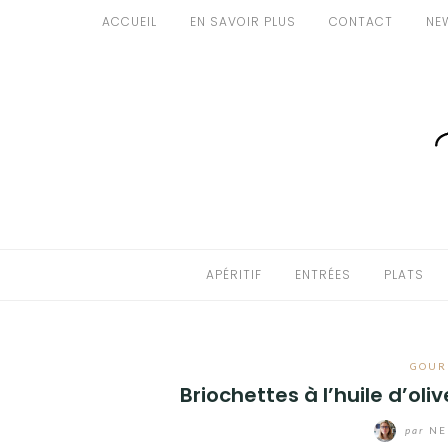
Aller
ACCUEIL
EN SAVOIR PLUS
CONTACT
NE
au
APÉRITIF
contenu
ENTRÉES
PLATS
DESSERTS
GÂTEAUX
APÉRITIF
ENTRÉES
PLATS
GOURMANDISES
PAINS & BRIOCHES
GOUR
Briochettes à l’huile d’oli
DÉTOURNEMENTS CULINAIRES
par
NE