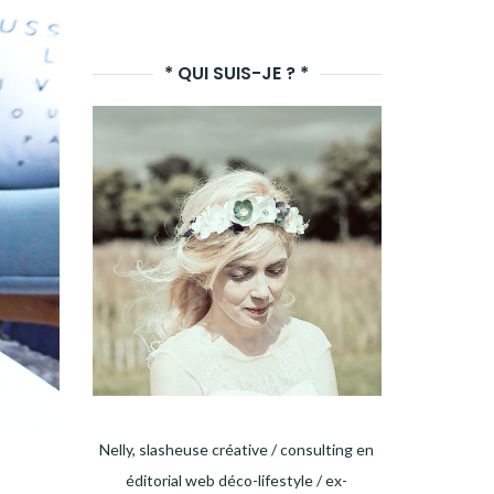
LANCER
LA
* QUI SUIS-JE ? *
RECHERCHE
Nelly, slasheuse créative / consulting en
éditorial web déco-lifestyle / ex-