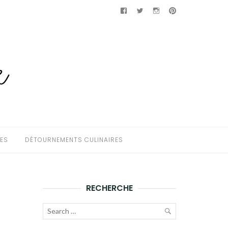
Facebook
Twitter
Instagram
Pinterest
HES
DÉTOURNEMENTS CULINAIRES
RECHERCHE
Recherche
pour :