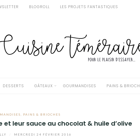
WSLETTER
BLOGROLL
LES PROJETS FANTASTIQUES
DESSERTS
GÂTEAUX
GOURMANDISES
PAINS & BRIOC
MANDISES
,
PAINS & BRIOCHES
ve et leur sauce au chocolat & huile d’olive
LLY
/
MERCREDI 24 FÉVRIER 2016