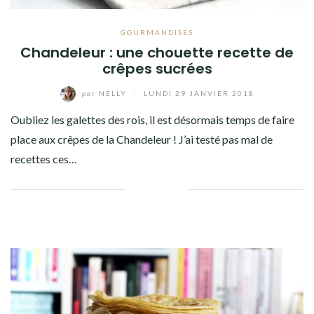
GOURMANDISES
Chandeleur : une chouette recette de
crêpes sucrées
par
NELLY
/
LUNDI 29 JANVIER 2018
Oubliez les galettes des rois, il est désormais temps de faire
place aux crêpes de la Chandeleur ! J’ai testé pas mal de
recettes ces…
Facebook
Twitter
Google+
Pinterest
Linkedin