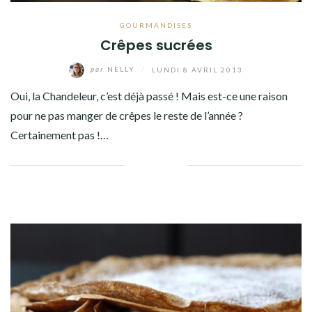
GOURMANDISES
Crêpes sucrées
par
NELLY
/
LUNDI 8 AVRIL 2013
Oui, la Chandeleur, c’est déjà passé ! Mais est-ce une raison
pour ne pas manger de crêpes le reste de l’année ?
Certainement pas !…
Facebook
Twitter
Google+
Pinterest
Linkedin