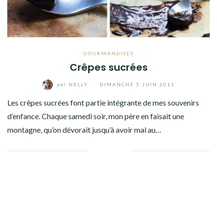
GOURMANDISES
Crêpes sucrées
par
NELLY
/
DIMANCHE 5 JUIN 2011
Les crêpes sucrées font partie intégrante de mes souvenirs
d’enfance. Chaque samedi soir, mon père en faisait une
montagne, qu’on dévorait jusqu’à avoir mal au…
Facebook
Twitter
Google+
Pinterest
Linkedin