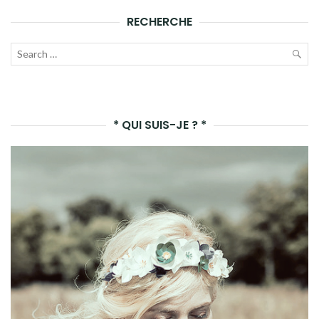
RECHERCHE
Recherche
pour :
LAN
LA
* QUI SUIS-JE ? *
REC