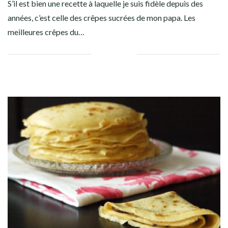
S’il est bien une recette à laquelle je suis fidèle depuis des
années, c’est celle des crêpes sucrées de mon papa. Les
meilleures crêpes du…
Facebook
Twitter
Google+
Pinterest
Linkedin