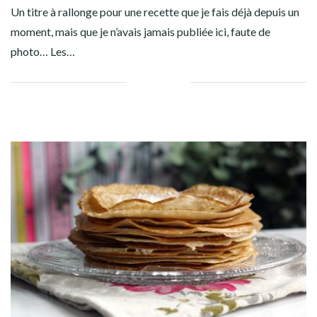
Un titre à rallonge pour une recette que je fais déjà depuis un
moment, mais que je n’avais jamais publiée ici, faute de
photo… Les…
Facebook
Twitter
Google+
Pinterest
Linkedin