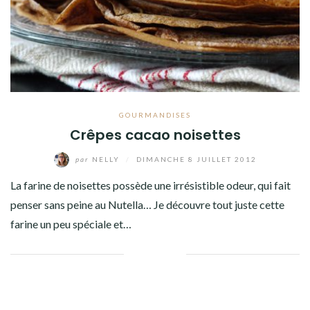
GOURMANDISES
Crêpes cacao noisettes
par
NELLY
/
DIMANCHE 8 JUILLET 2012
La farine de noisettes possède une irrésistible odeur, qui fait
penser sans peine au Nutella… Je découvre tout juste cette
farine un peu spéciale et…
Facebook
Twitter
Google+
Pinterest
Linkedin