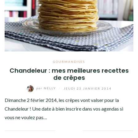
GOURMANDISES
Chandeleur : mes meilleures recettes
de crêpes
par
NELLY
/
JEUDI 23 JANVIER 2014
Dimanche 2 février 2014, les crêpes vont valser pour la
Chandeleur ! Une date à bien inscrire dans vos agendas si
vous ne voulez pas…
Facebook
Twitter
Google+
Pinterest
Linkedin