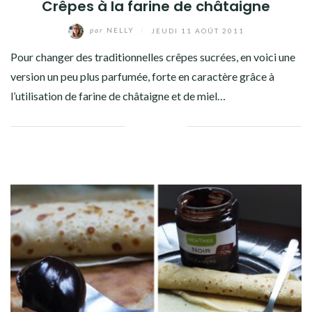
Crêpes à la farine de châtaigne
par
NELLY
/
JEUDI 11 AOÛT 2011
Pour changer des traditionnelles crêpes sucrées, en voici une
version un peu plus parfumée, forte en caractère grâce à
l’utilisation de farine de châtaigne et de miel…
Facebook
Twitter
Google+
Pinterest
Linkedin