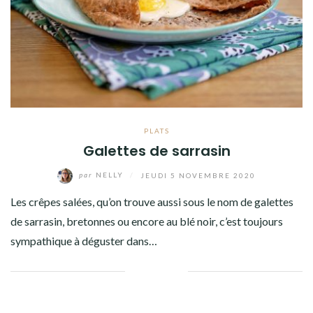
Facebook
Twitter
Instagram
Pinterest
PLATS
Galettes de sarrasin
par
NELLY
/
JEUDI 5 NOVEMBRE 2020
Les crêpes salées, qu’on trouve aussi sous le nom de galettes
de sarrasin, bretonnes ou encore au blé noir, c’est toujours
sympathique à déguster dans…
Facebook
Twitter
Google+
Pinterest
Linkedin