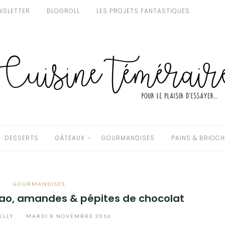
WSLETTER
BLOGROLL
LES PROJETS FANTASTIQUES
DESSERTS
GÂTEAUX
GOURMANDISES
PAINS & BRIOC
GOURMANDISES
ao, amandes & pépites de chocolat
ELLY
/
MARDI 8 NOVEMBRE 2016