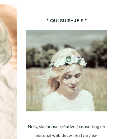
LANCER
LA
* QUI SUIS-JE ? *
RECHERCHE
Nelly, slasheuse créative / consulting en
éditorial web déco-lifestyle / ex-