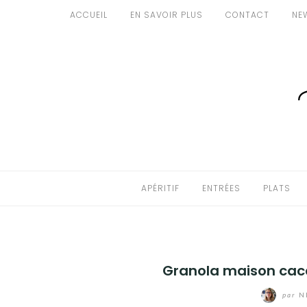
Aller
ACCUEIL
EN SAVOIR PLUS
CONTACT
NE
au
APÉRITIF
contenu
ENTRÉES
PLATS
DESSERTS
GÂTEAUX
APÉRITIF
ENTRÉES
PLATS
GOURMANDISES
PAINS & BRIOCHES
Granola maison cac
DÉTOURNEMENTS CULINAIRES
par
N