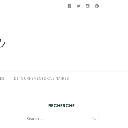
Facebook
Twitter
Instagram
Pinterest
HES
DÉTOURNEMENTS CULINAIRES
RECHERCHE
Recherche
pour :