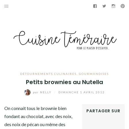
Aller
Facebook
Twitter
Instag
Pi
au
APÉRITIF
contenu
ENTRÉES
PLATS
DESSERTS
GÂTEAUX
DÉTOURNEMENTS CULINAIRES
,
GOURMANDISES
Petits brownies au Nutella
GOURMANDISES
par
NELLY
/
DIMANCHE 1 AVRIL 2012
PAINS & BRIOCHES
On connait tous le brownie bien
PARTAGER SUR
DÉTOURNEMENTS CULINAIRES
fondant au chocolat, avec des noix,
FACEBOOK
des noix de pécan ou même des
TWITTER