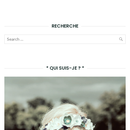
RECHERCHE
Recherche
pour :
LAN
LA
* QUI SUIS-JE ? *
REC