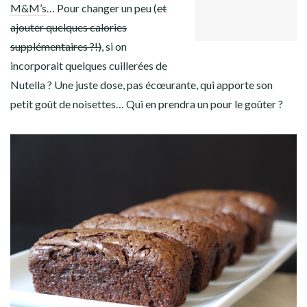
GOOGLE+
Facebook
Twitter
Instagram
Pinterest
M&M’s
… Pour changer un peu (
et
LINKEDIN
ajouter quelques calories
supplémentaires ?!)
, si on
incorporait quelques cuillerées de
Nutella ? Une juste dose, pas écœurante, qui apporte son
petit goût de noisettes… Qui en prendra un pour le goûter ?