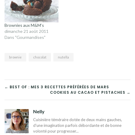
Brownies aux M&M’s
dimanche 21 août 2011
Dans "Gourmandises"
brownie
chocolat
nutella
NAVIGATION
← BEST OF : MES 3 RECETTES PRÉFÉRÉES DE MARS
COOKIES AU CACAO ET PISTACHES →
DE
L’ARTICLE
Nelly
Cuisinière téméraire dotée de deux mains gauches,
d'une imagination parfois débordante et de bonne
volonté pour progresser...