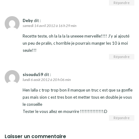
Répondre
Deby
dit :
samedi 14 avril 2012 à 16 h 29 min
Recette teste, oh la la la la uneeee merveille!!!! J’y ai ajouté
un peu de pralin, c horrible je pourrais manger les 10 à moi
seule!!!
Répondre
sisoudu59
dit :
lundi 6 août 2012 à 20 h 06 min
Hen lalla c trop trop bon il manque un truc c est que sa gonfle
pas mais sion c est tres bon et metter tous en double je vous
le conseille
Tester le vous allez en mourrire !!!!!!!!!!!!!!!:D
Répondre
Laisser un commentaire