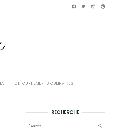
Facebook
Twitter
Instagram
Pinterest
HES
DÉTOURNEMENTS CULINAIRES
RECHERCHE
Recherche
pour :