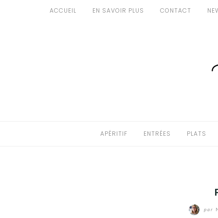
Aller
ACCUEIL
EN SAVOIR PLUS
CONTACT
NE
au
APÉRITIF
contenu
ENTRÉES
PLATS
DESSERTS
GÂTEAUX
APÉRITIF
ENTRÉES
PLATS
GOURMANDISES
PAINS & BRIOCHES
DÉTOURNEMENTS CULINAIRES
par