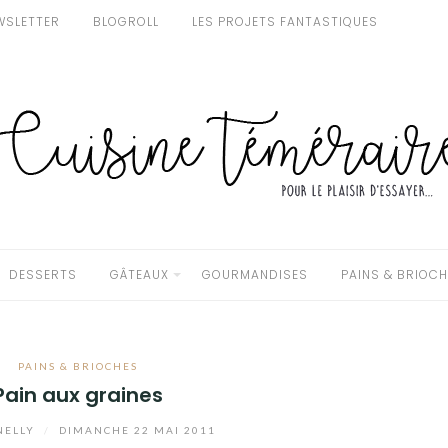
WSLETTER
BLOGROLL
LES PROJETS FANTASTIQUES
DESSERTS
GÂTEAUX
GOURMANDISES
PAINS & BRIOC
PAINS & BRIOCHES
Pain aux graines
NELLY
/
DIMANCHE 22 MAI 2011