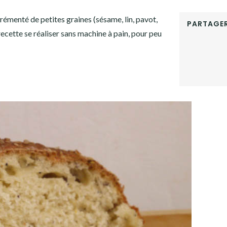
émenté de petites graines (sésame, lin, pavot,
PARTAGER
recette se réaliser sans machine à pain, pour peu
FACEBOOK
TWITTER
GOOGLE+
LINKEDIN