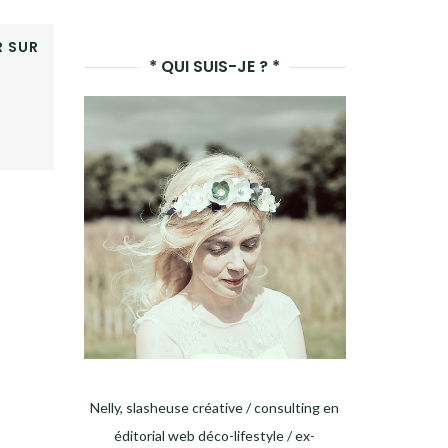
LANCER
 SUR
LA
* QUI SUIS-JE ? *
RECHERCHE
Nelly, slasheuse créative / consulting en
éditorial web déco-lifestyle / ex-