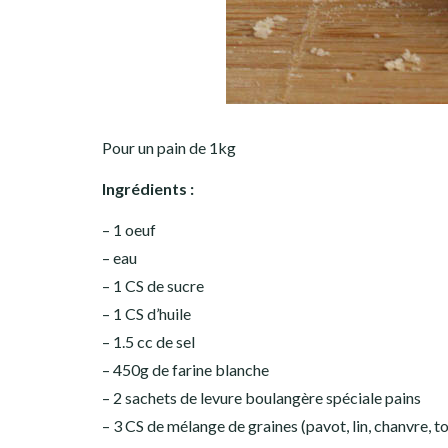
Pour un pain de 1kg
Ingrédients :
– 1 oeuf
– eau
– 1 CS de sucre
– 1 CS d’huile
– 1.5 cc de sel
– 450g de farine blanche
– 2 sachets de levure boulangère spéciale pains
– 3 CS de mélange de graines (pavot, lin, chanvre, t