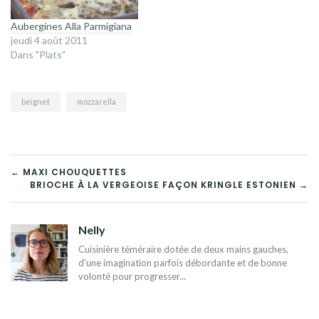
Aubergines Alla Parmigiana
jeudi 4 août 2011
Dans "Plats"
beignet
mozzarella
NAVIGATION
← MAXI CHOUQUETTES
BRIOCHE À LA VERGEOISE FAÇON KRINGLE ESTONIEN →
DE
L’ARTICLE
Nelly
Cuisinière téméraire dotée de deux mains gauches,
d'une imagination parfois débordante et de bonne
volonté pour progresser...