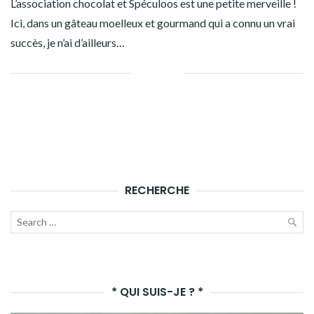
L’association chocolat et Spéculoos est une petite merveille !
Ici, dans un gâteau moelleux et gourmand qui a connu un vrai
succès, je n’ai d’ailleurs…
Facebook
Twitter
Google+
Linkedin
RECHERCHE
Recherche
pour :
LAN
LA
* QUI SUIS-JE ? *
REC