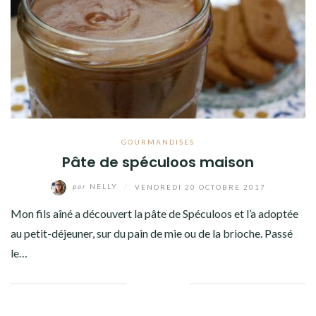
GOURMANDISES
Pâte de spéculoos maison
par
NELLY
/
VENDREDI 20 OCTOBRE 2017
Mon fils aîné a découvert la pâte de Spéculoos et l’a adoptée
au petit-déjeuner, sur du pain de mie ou de la brioche. Passé
le…
Facebook
Twitter
Google+
Pinterest
Linkedin