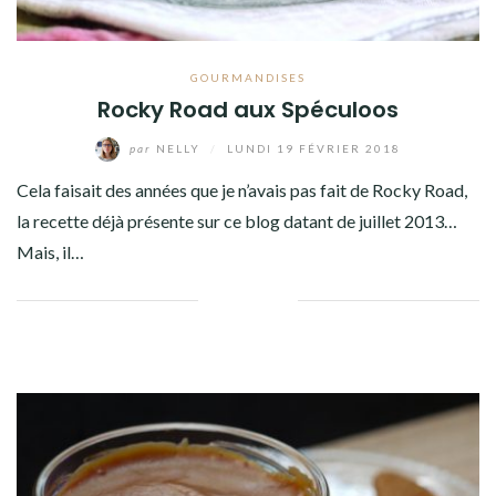
GOURMANDISES
Rocky Road aux Spéculoos
par
NELLY
/
LUNDI 19 FÉVRIER 2018
Cela faisait des années que je n’avais pas fait de Rocky Road,
la recette déjà présente sur ce blog datant de juillet 2013…
Mais, il…
Facebook
Twitter
Google+
Pinterest
Linkedin