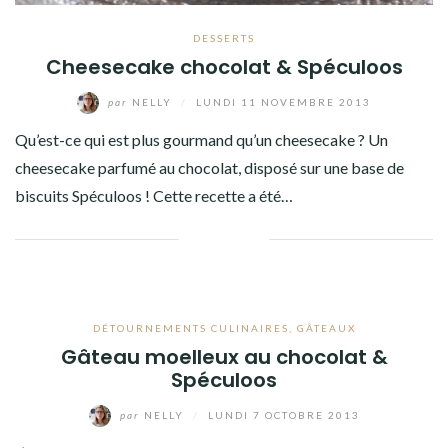
DESSERTS
Cheesecake chocolat & Spéculoos
par
NELLY
/
LUNDI 11 NOVEMBRE 2013
Qu’est-ce qui est plus gourmand qu’un cheesecake ? Un
cheesecake parfumé au chocolat, disposé sur une base de
biscuits Spéculoos ! Cette recette a été…
Facebook
Twitter
Google+
Pinterest
Linkedin
DÉTOURNEMENTS CULINAIRES
,
GÂTEAUX
Gâteau moelleux au chocolat &
Spéculoos
par
NELLY
/
LUNDI 7 OCTOBRE 2013