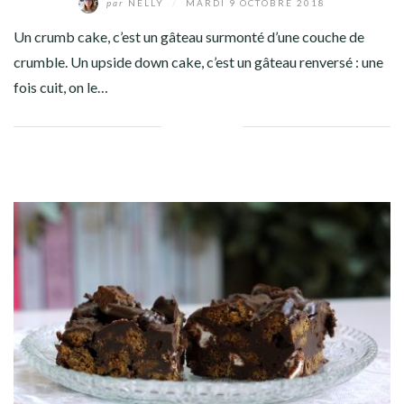
par
NELLY
/
MARDI 9 OCTOBRE 2018
Un crumb cake, c’est un gâteau surmonté d’une couche de
crumble. Un upside down cake, c’est un gâteau renversé : une
fois cuit, on le…
Facebook
Twitter
Google+
Pinterest
Linkedin