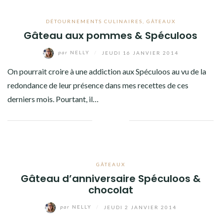
DÉTOURNEMENTS CULINAIRES
,
GÂTEAUX
Gâteau aux pommes & Spéculoos
par
NELLY
/
JEUDI 16 JANVIER 2014
On pourrait croire à une addiction aux Spéculoos au vu de la
redondance de leur présence dans mes recettes de ces
derniers mois. Pourtant, il…
Facebook
Twitter
Google+
Linkedin
GÂTEAUX
Gâteau d’anniversaire Spéculoos &
chocolat
par
NELLY
/
JEUDI 2 JANVIER 2014