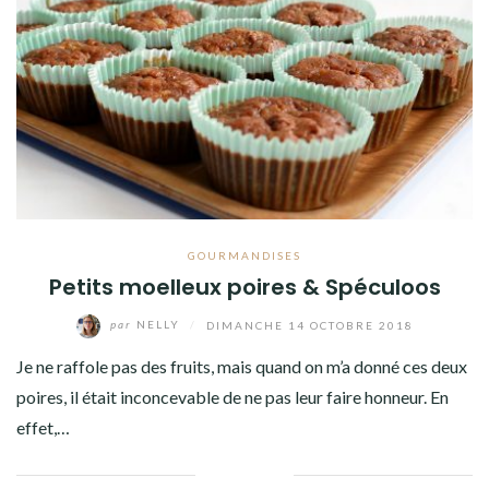
Facebook
Twitter
Instagram
Pinterest
GOURMANDISES
Petits moelleux poires & Spéculoos
par
NELLY
/
DIMANCHE 14 OCTOBRE 2018
Je ne raffole pas des fruits, mais quand on m’a donné ces deux
poires, il était inconcevable de ne pas leur faire honneur. En
effet,…
Facebook
Twitter
Google+
Pinterest
Linkedin