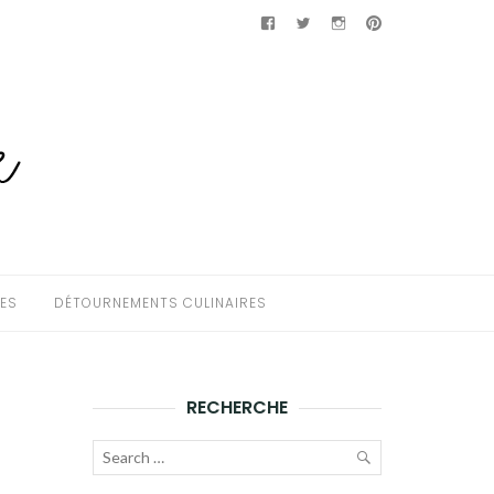
Facebook
Twitter
Instagram
Pinterest
HES
DÉTOURNEMENTS CULINAIRES
RECHERCHE
Recherche
pour :