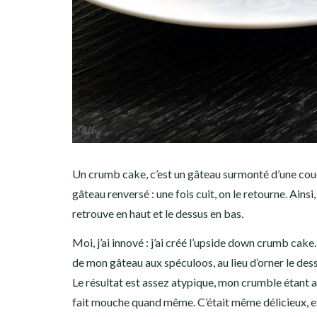
Un crumb cake, c’est un gâteau surmonté d’une cou
gâteau renversé : une fois cuit, on le retourne. Ainsi
retrouve en haut et le dessus en bas.
Moi, j’ai innové : j’ai créé l’upside down crumb cake.
de mon gâteau aux spéculoos, au lieu d’orner le dess
Le résultat est assez atypique, mon crumble étant au
fait mouche quand même. C’était même délicieux, et 