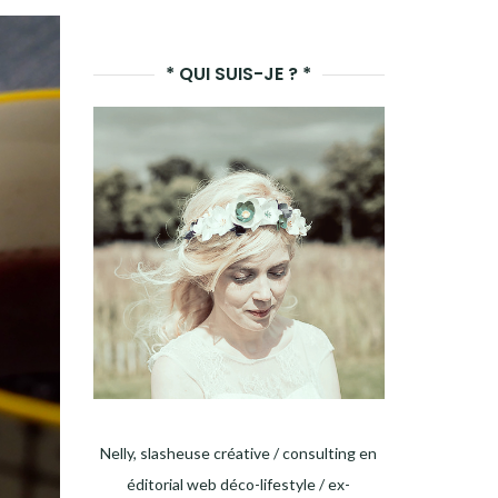
LANCER
LA
* QUI SUIS-JE ? *
RECHERCHE
Nelly, slasheuse créative / consulting en
éditorial web déco-lifestyle / ex-