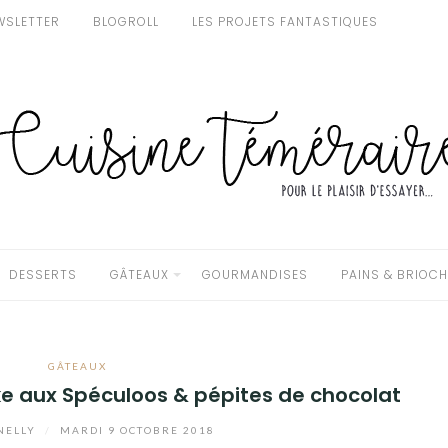
WSLETTER
BLOGROLL
LES PROJETS FANTASTIQUES
DESSERTS
GÂTEAUX
GOURMANDISES
PAINS & BRIOC
GÂTEAUX
 aux Spéculoos & pépites de chocolat
NELLY
/
MARDI 9 OCTOBRE 2018