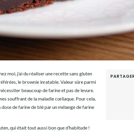
ez moi, j’ai du réaliser une recette sans gluten
PARTAGER
référées, le
brownie inratable
. Valeur sûre parmi
FACEBOOK
s nécessiter beaucoup de farine et pas de levure.
TWITTER
GOOGLE+
nnes souffrant de la maladie cœliaque. Pour cela,
PINTEREST
la dose de farine de blé par un mélange de farine
LINKEDIN
ten, qui était tout aussi bon que d’habitude !