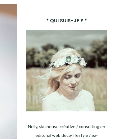
LANCER
LA
* QUI SUIS-JE ? *
RECHERCHE
Nelly, slasheuse créative / consulting en
éditorial web déco-lifestyle / ex-