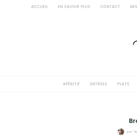
Aller
ACCUEIL
EN SAVOIR PLUS
CONTACT
NE
au
APÉRITIF
contenu
ENTRÉES
PLATS
DESSERTS
GÂTEAUX
APÉRITIF
ENTRÉES
PLATS
GOURMANDISES
PAINS & BRIOCHES
Br
DÉTOURNEMENTS CULINAIRES
par
N