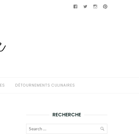
Facebook
Twitter
Instagram
Pinterest
HES
DÉTOURNEMENTS CULINAIRES
RECHERCHE
Recherche
pour :