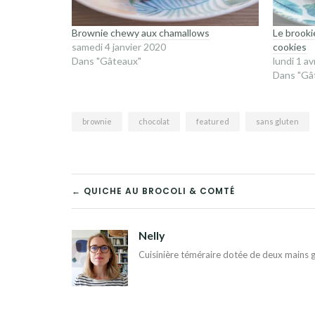
Brownie chewy aux chamallows
Le brooki
samedi 4 janvier 2020
cookies
Dans "Gâteaux"
lundi 1 av
Dans "Gâ
brownie
chocolat
featured
sans gluten
NAVIGATION
← QUICHE AU BROCOLI & COMTÉ
DE
Nelly
L’ARTICLE
Cuisinière téméraire dotée de deux mains g