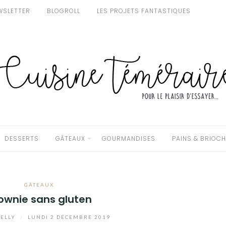
WSLETTER
BLOGROLL
LES PROJETS FANTASTIQUES
DESSERTS
GÂTEAUX
GOURMANDISES
PAINS & BRIOC
GÂTEAUX
ownie sans gluten
ELLY
/
LUNDI 2 DÉCEMBRE 2019