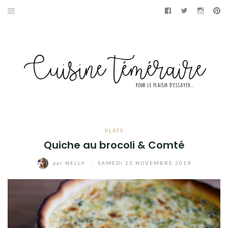
Aller
Facebook
Twitter
Instag
Pi
au
APÉRITIF
contenu
ENTRÉES
PLATS
DESSERTS
GÂTEAUX
PLATS
Quiche au brocoli & Comté
GOURMANDISES
par
NELLY
/
SAMEDI 23 NOVEMBRE 2019
PAINS & BRIOCHES
DÉTOURNEMENTS CULINAIRES