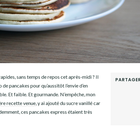
apides, sans temps de repos cet après-midi ? Il
PARTAGER
o de pancakes pour qu’aussitôt l’envie d’en
FACEBOOK
able. Et faible. Et gourmande. N’empêche, mon
TWITTER
GOOGLE+
re recette venue
, y ai ajouté du sucre vanillé car
PINTEREST
Évidemment, ces pancakes express étaient très
LINKEDIN