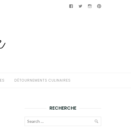
Facebook
Twitter
Instagram
Pinterest
HES
DÉTOURNEMENTS CULINAIRES
RECHERCHE
Recherche
pour :