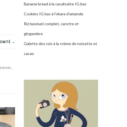
Banana bread à la cacahuète IG bas
Cookies IG bas à l’okara d’amande
Riz basmati complet, carotte et
gingembre
COMTÉ →
Galette des rois à la crème de noisette et
cacao
esser...