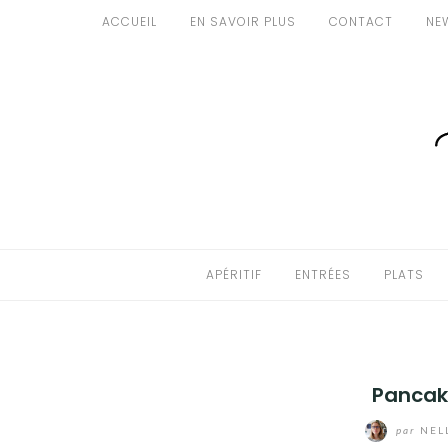
Aller
ACCUEIL
EN SAVOIR PLUS
CONTACT
NE
au
APÉRITIF
contenu
ENTRÉES
PLATS
DESSERTS
GÂTEAUX
APÉRITIF
ENTRÉES
PLATS
GOURMANDISES
PAINS & BRIOCHES
Pancak
DÉTOURNEMENTS CULINAIRES
par
NEL