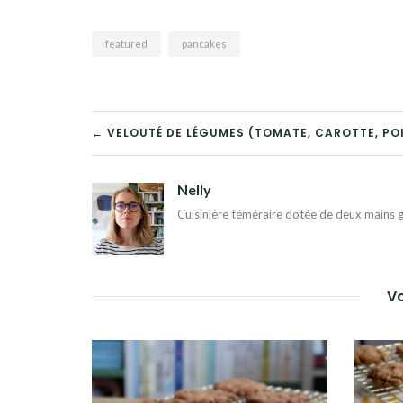
featured
pancakes
NAVIGATION
← VELOUTÉ DE LÉGUMES (TOMATE, CAROTTE, PO
DE
Nelly
L’ARTICLE
Cuisinière téméraire dotée de deux mains g
Vo