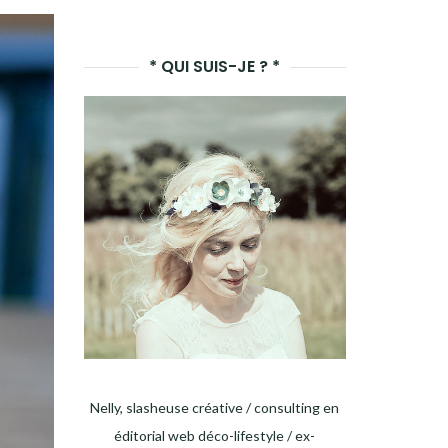
LANCER
LA
* QUI SUIS-JE ? *
RECHERCHE
Nelly, slasheuse créative / consulting en
éditorial web déco-lifestyle / ex-