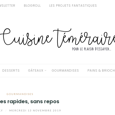
WSLETTER
BLOGROLL
LES PROJETS FANTASTIQUES
DESSERTS
GÂTEAUX
GOURMANDISES
PAINS & BRIOC
GOURMANDISES
es rapides, sans repos
LY
/
MERCREDI 13 NOVEMBRE 2019