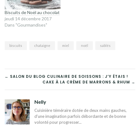
Biscuits de Noël au chocolat
jeudi 14 décembre 2017
Dans "Gourmandises"
biscuits
chataigne
miel
noël
sablés
NAVIGATION
← SALON DU BLOG CULINAIRE DE SOISSONS : J’Y ÉTAIS !
CAKE À LA CRÈME DE MARRONS & RHUM →
DE
L’ARTICLE
Nelly
Cuisinière téméraire dotée de deux mains gauches,
d'une imagination parfois débordante et de bonne
volonté pour progresser...