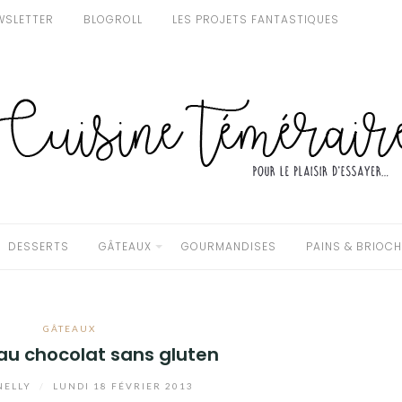
WSLETTER
BLOGROLL
LES PROJETS FANTASTIQUES
DESSERTS
GÂTEAUX
GOURMANDISES
PAINS & BRIOC
GÂTEAUX
au chocolat sans gluten
NELLY
/
LUNDI 18 FÉVRIER 2013