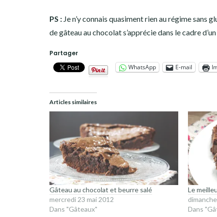
PS :
Je n’y connais quasiment rien au régime sans gl
de gâteau au chocolat s’apprécie dans le cadre d’un tel
Partager
WhatsApp
E-mail
I
Articles similaires
Gâteau au chocolat et beurre salé
Le meille
mercredi 23 mai 2012
dimanche 
Dans "Gâteaux"
Dans "Gâ