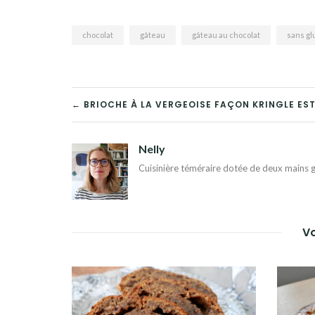
chocolat
gâteau
gâteau au chocolat
sans gl
NAVIGATION
← BRIOCHE À LA VERGEOISE FAÇON KRINGLE ES
DE
Nelly
L’ARTICLE
Cuisinière téméraire dotée de deux mains g
Vo