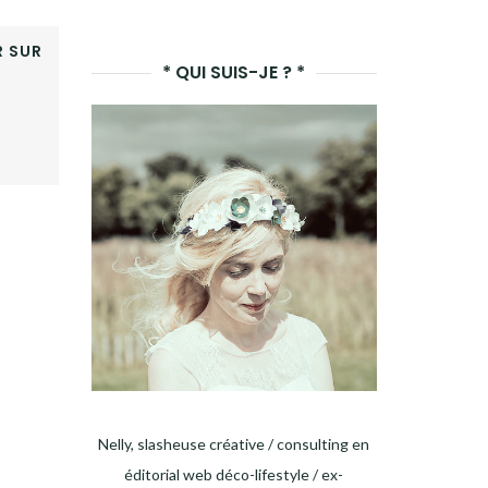
LANCER
 SUR
LA
* QUI SUIS-JE ? *
RECHERCHE
Nelly, slasheuse créative / consulting en
éditorial web déco-lifestyle / ex-