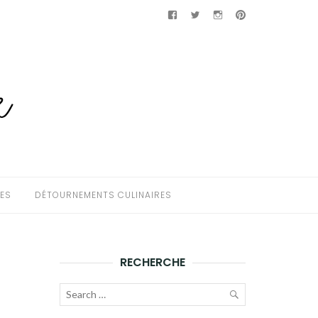
Facebook
Twitter
Instagram
Pinterest
HES
DÉTOURNEMENTS CULINAIRES
RECHERCHE
Recherche
pour :