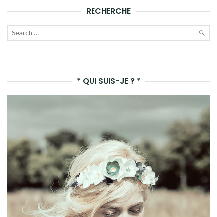
RECHERCHE
Recherche
pour :
LAN
LA
* QUI SUIS-JE ? *
REC