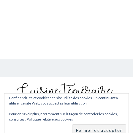
Confidentialité et cookies : ce site utilise des cookies. En continuant à
utiliser ce site Web, vous acceptez leur utilisation.
Copyright © 2026
Cuisine téméraire
. Tous droits réservés.
Pour en savoir plus, notamment sur la façon de contrôler les cookies,
Fièrement propulsé par
WordPress
. Thème
EightyDays Lite
par
consultez :
Politique relative aux cookies
GretaThemes.
Facebook
Twitter
Instagram
Pinterest