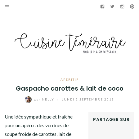
Aller
Facebook
Twitter
Instag
Pi
au
APÉRITIF
contenu
ENTRÉES
PLATS
DESSERTS
GÂTEAUX
APÉRITIF
Gaspacho carottes & lait de coco
GOURMANDISES
par
NELLY
/
LUNDI 2 SEPTEMBRE 2013
PAINS & BRIOCHES
Une idée sympathique et fraîche
PARTAGER SUR
DÉTOURNEMENTS CULINAIRES
pour un apéro : des verrines de
FACEBOOK
soupe froide de carottes, lait de
TWITTER