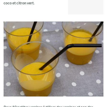
GOOGLE+
Facebook
Twitter
Instagram
Pinterest
coco et citron vert.
LINKEDIN
Pour 10 petites verrines (utiliser des verrines et non des