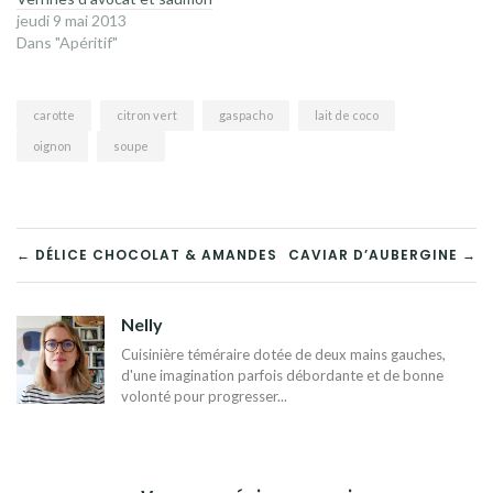
jeudi 9 mai 2013
Dans "Apéritif"
carotte
citron vert
gaspacho
lait de coco
oignon
soupe
NAVIGATION
← DÉLICE CHOCOLAT & AMANDES
CAVIAR D’AUBERGINE →
DE
Nelly
L’ARTICLE
Cuisinière téméraire dotée de deux mains gauches,
d'une imagination parfois débordante et de bonne
volonté pour progresser...