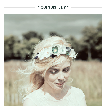
LA
* QUI SUIS-JE ? *
REC