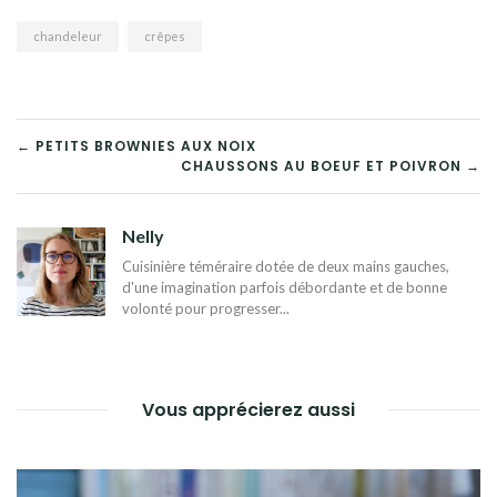
chandeleur
crêpes
NAVIGATION
← PETITS BROWNIES AUX NOIX
CHAUSSONS AU BOEUF ET POIVRON →
DE
L’ARTICLE
Nelly
Cuisinière téméraire dotée de deux mains gauches,
d'une imagination parfois débordante et de bonne
volonté pour progresser...
Vous apprécierez aussi