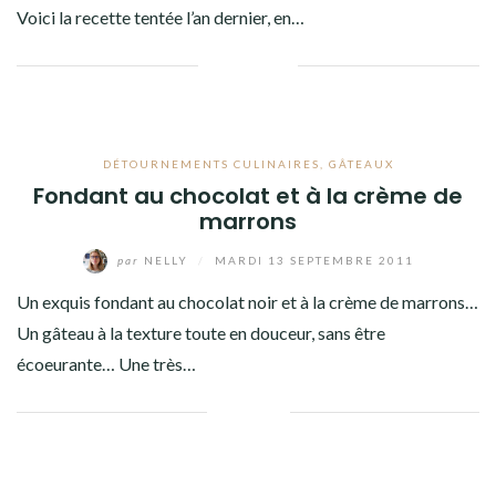
Voici la recette tentée l’an dernier, en…
Facebook
Twitter
Google+
Pinterest
Linkedin
DÉTOURNEMENTS CULINAIRES
,
GÂTEAUX
Fondant au chocolat et à la crème de
marrons
par
NELLY
/
MARDI 13 SEPTEMBRE 2011
Un exquis fondant au chocolat noir et à la crème de marrons…
Un gâteau à la texture toute en douceur, sans être
écoeurante… Une très…
Facebook
Twitter
Google+
Linkedin