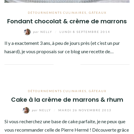
DÉTOURNEMENTS CULINAIRES
,
GÂTEAUX
Fondant chocolat & crème de marrons
par
NELLY
/
LUNDI 8 SEPTEMBRE 2014
Il y a exactement 3 ans, à peu de jours près (et c’est un pur
hasard), je vous proposais sur ce blog une recette de…
Facebook
Twitter
Google+
Pinterest
Linkedin
DÉTOURNEMENTS CULINAIRES
,
GÂTEAUX
Cake à la crème de marrons & rhum
par
NELLY
/
MARDI 26 NOVEMBRE 2013
Si vous recherchez une base de cake parfaite, je ne peux que
vous recommander celle de Pierre Hermé ! Découverte grâce