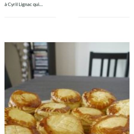
à Cyril Lignac qui…
Facebook
Twitter
Google+
Linkedin