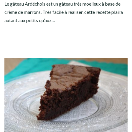
Le gâteau Ardéchois est un gâteau très moelleux à base de
crème de marrons. Très facile à réaliser, cette recette plaira
autant aux petits qu’aux…
Facebook
Twitter
Google+
Pinterest
Linkedin