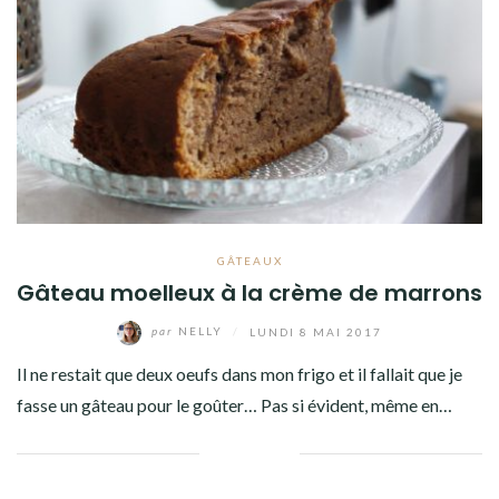
Facebook
Twitter
Instagram
Pinterest
GÂTEAUX
Gâteau moelleux à la crème de marrons
par
NELLY
/
LUNDI 8 MAI 2017
Il ne restait que deux oeufs dans mon frigo et il fallait que je
fasse un gâteau pour le goûter… Pas si évident, même en…
Facebook
Twitter
Google+
Pinterest
Linkedin