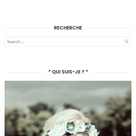
RECHERCHE
Recherche
pour :
LAN
LA
* QUI SUIS-JE ? *
REC