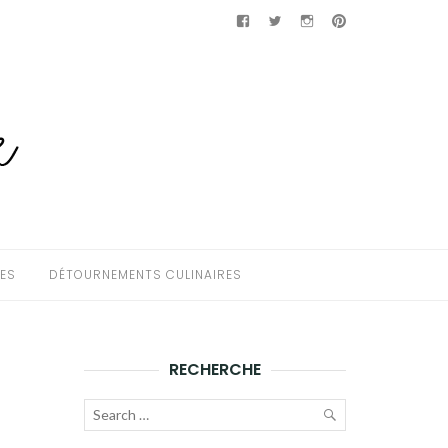
Facebook
Twitter
Instagram
Pinterest
HES
DÉTOURNEMENTS CULINAIRES
RECHERCHE
Recherche
pour :