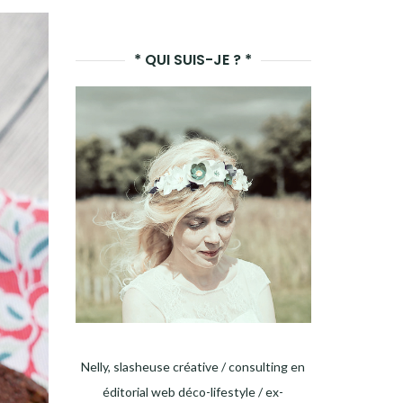
LANCER
LA
* QUI SUIS-JE ? *
RECHERCHE
Nelly, slasheuse créative / consulting en
éditorial web déco-lifestyle / ex-