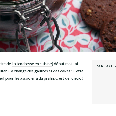
ette de
La tendresse en cuisine
) début mai, j’ai
PARTAGER
oûter. Ça change des gaufres et des cakes ! Cette
FACEBOOK
euf
pour les associer à du pralin. C’est délicieux !
TWITTER
GOOGLE+
PINTEREST
LINKEDIN