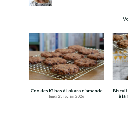
Vo
Cookies IG bas à l’okara d’amande
Biscui
à la
lundi 23 février 2026