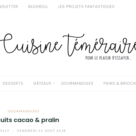
WSLETTER
BLOGROLL
LES PROJETS FANTASTIQUES
DESSERTS
GÂTEAUX
GOURMANDISES
PAINS & BRIOC
GOURMANDISES
cuits cacao & pralin
ELLY
/
VENDREDI 31 AOÛT 2018