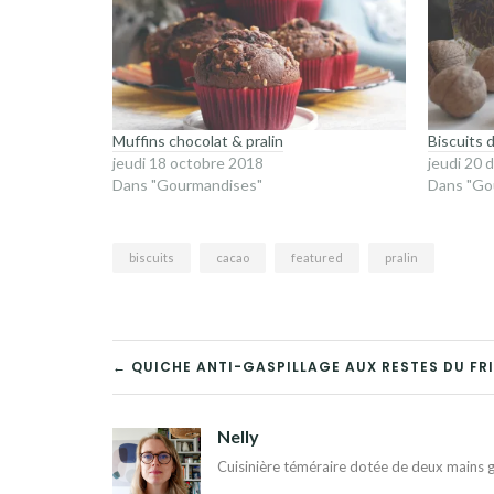
Muffins chocolat & pralin
Biscuits 
jeudi 18 octobre 2018
jeudi 20
Dans "Gourmandises"
Dans "Go
biscuits
cacao
featured
pralin
NAVIGATION
← QUICHE ANTI-GASPILLAGE AUX RESTES DU FR
DE
Nelly
L’ARTICLE
Cuisinière téméraire dotée de deux mains g