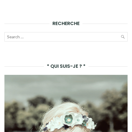
RECHERCHE
Recherche
pour :
LAN
LA
* QUI SUIS-JE ? *
REC