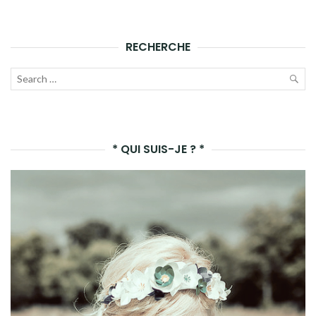
RECHERCHE
Recherche
pour :
LAN
LA
* QUI SUIS-JE ? *
REC