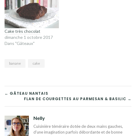
Cake très chocolat
dimanche 1 octobre 2017
Dans "Gâteaux"
banane
cake
NAVIGATION
← GÂTEAU NANTAIS
FLAN DE COURGETTES AU PARMESAN & BASILIC →
DE
L’ARTICLE
Nelly
Cuisinière téméraire dotée de deux mains gauches,
d'une imagination parfois débordante et de bonne