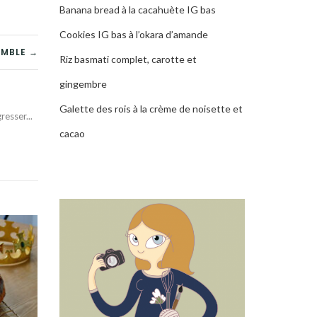
Banana bread à la cacahuète IG bas
Cookies IG bas à l’okara d’amande
UMBLE →
Riz basmati complet, carotte et
gingembre
Galette des rois à la crème de noisette et
esser...
cacao