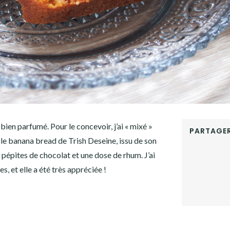
en parfumé. Pour le concevoir, j’ai « mixé »
PARTAGER
 le banana bread de Trish Deseine, issu de son
FACEBOOK
s pépites de chocolat et une dose de rhum. J’ai
TWITTER
GOOGLE+
s, et elle a été très appréciée !
PINTEREST
LINKEDIN