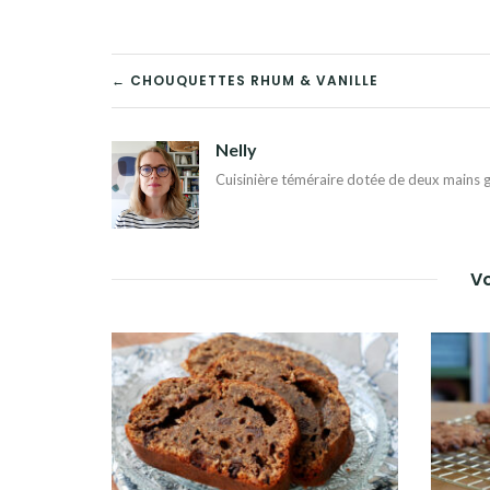
NAVIGATION
← CHOUQUETTES RHUM & VANILLE
DE
Nelly
L’ARTICLE
Cuisinière téméraire dotée de deux mains g
Vo