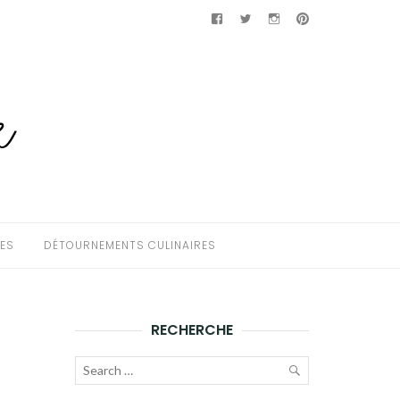
Facebook
Twitter
Instagram
Pinterest
HES
DÉTOURNEMENTS CULINAIRES
RECHERCHE
Recherche
pour :