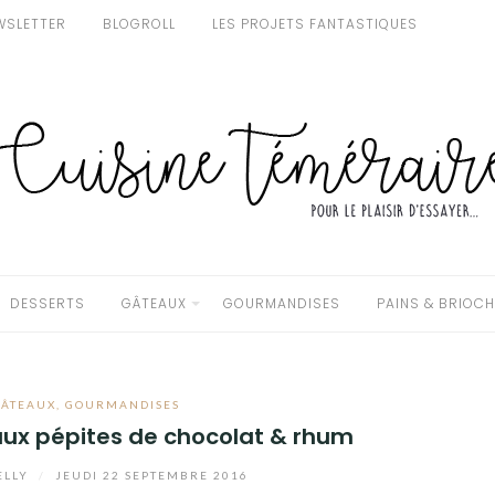
WSLETTER
BLOGROLL
LES PROJETS FANTASTIQUES
DESSERTS
GÂTEAUX
GOURMANDISES
PAINS & BRIOC
GÂTEAUX
,
GOURMANDISES
ux pépites de chocolat & rhum
ELLY
/
JEUDI 22 SEPTEMBRE 2016