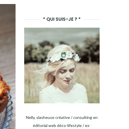
LANCER
LA
* QUI SUIS-JE ? *
RECHERCHE
Nelly, slasheuse créative / consulting en
éditorial web déco-lifestyle / ex-