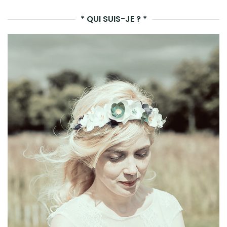
LA
* QUI SUIS-JE ? *
REC