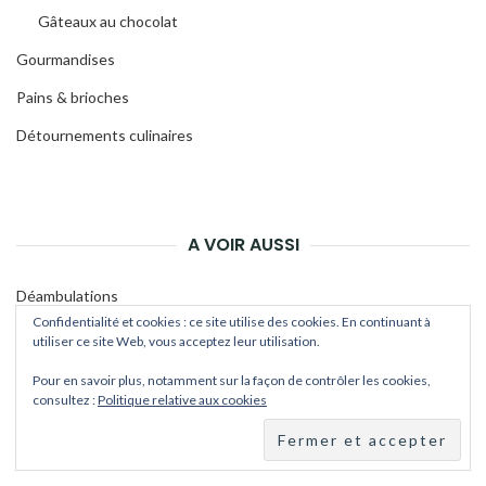
Gâteaux au chocolat
Gourmandises
Pains & brioches
Détournements culinaires
A VOIR AUSSI
Déambulations
Confidentialité et cookies : ce site utilise des cookies. En continuant à
Les projets fantastiques
utiliser ce site Web, vous acceptez leur utilisation.
Quelle bonne idée !
Pour en savoir plus, notamment sur la façon de contrôler les cookies,
consultez :
Politique relative aux cookies
Save My Brain
Stella Strawberry ou comment devenir une star ?