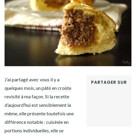
Facebook
Twitter
Instagram
Pinterest
J’ai partagé avec vous il y a
PARTAGER SUR
quelques mois, un
pâté en croûte
FACEBOOK
revisité à ma façon. Si la recette
TWITTER
GOOGLE+
d’aujourd’hui est sensiblement la
PINTEREST
même, elle présente toutefois une
LINKEDIN
différence notable : cuisinée en
portions individuelles, elle se