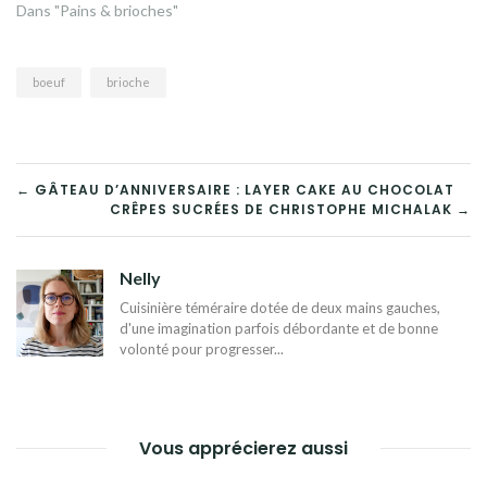
Dans "Pains & brioches"
boeuf
brioche
NAVIGATION
← GÂTEAU D’ANNIVERSAIRE : LAYER CAKE AU CHOCOLAT
CRÊPES SUCRÉES DE CHRISTOPHE MICHALAK →
DE
L’ARTICLE
Nelly
Cuisinière téméraire dotée de deux mains gauches,
d'une imagination parfois débordante et de bonne
volonté pour progresser...
Vous apprécierez aussi