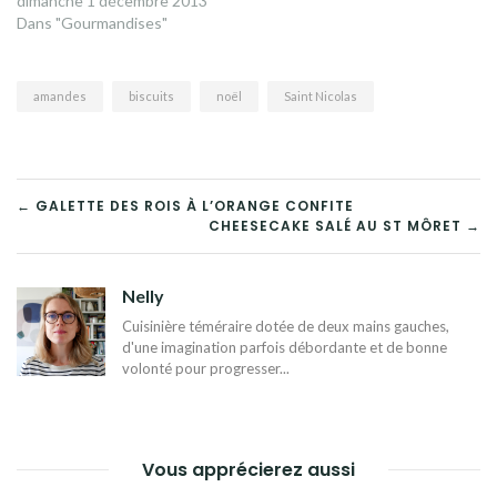
dimanche 1 décembre 2013
Dans "Gourmandises"
amandes
biscuits
noël
Saint Nicolas
NAVIGATION
← GALETTE DES ROIS À L’ORANGE CONFITE
CHEESECAKE SALÉ AU ST MÔRET →
DE
L’ARTICLE
Nelly
Cuisinière téméraire dotée de deux mains gauches,
d'une imagination parfois débordante et de bonne
volonté pour progresser...
Vous apprécierez aussi