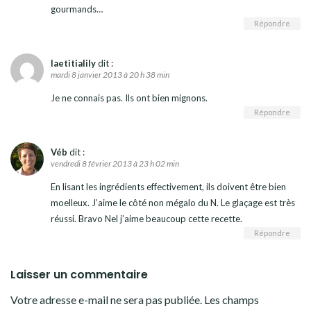
gourmands…
Répondre
laetitialily
dit :
mardi 8 janvier 2013 à 20 h 38 min
Je ne connais pas. Ils ont bien mignons.
Répondre
Véb
dit :
vendredi 8 février 2013 à 23 h 02 min
En lisant les ingrédients effectivement, ils doivent être bien
moelleux. J’aime le côté non mégalo du N. Le glaçage est très
réussi. Bravo Nel j’aime beaucoup cette recette.
Répondre
Laisser un commentaire
Votre adresse e-mail ne sera pas publiée.
Les champs