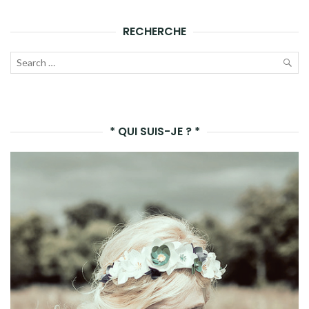
RECHERCHE
Recherche
pour :
LAN
LA
* QUI SUIS-JE ? *
REC