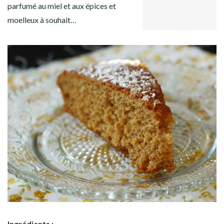
GOOGLE+
Facebook
Twitter
Instagram
Pinterest
parfumé au miel et aux épices et
LINKEDIN
moelleux à souhait…
Ingrédients :