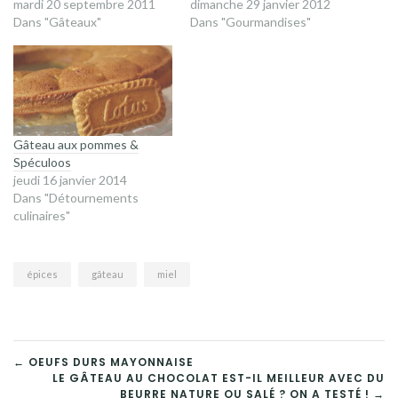
mardi 20 septembre 2011
dimanche 29 janvier 2012
Dans "Gâteaux"
Dans "Gourmandises"
Gâteau aux pommes &
Spéculoos
jeudi 16 janvier 2014
Dans "Détournements
culinaires"
épices
gâteau
miel
NAVIGATION
← OEUFS DURS MAYONNAISE
LE GÂTEAU AU CHOCOLAT EST-IL MEILLEUR AVEC DU
BEURRE NATURE OU SALÉ ? ON A TESTÉ ! →