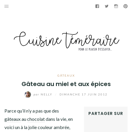
Aller
Facebook
Twitter
Instag
Pi
au
APÉRITIF
contenu
ENTRÉES
PLATS
DESSERTS
GÂTEAUX
GÂTEAUX
Gâteau au miel et aux épices
GOURMANDISES
par
NELLY
/
DIMANCHE 17 JUIN 2012
PAINS & BRIOCHES
Parce qu’il n’y a pas que des
PARTAGER SUR
DÉTOURNEMENTS CULINAIRES
gâteaux
au
chocolat
dans la vie, en
FACEBOOK
voici un à la jolie couleur ambrée,
TWITTER