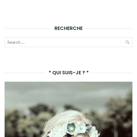
RECHERCHE
Recherche
pour :
LAN
LA
* QUI SUIS-JE ? *
REC