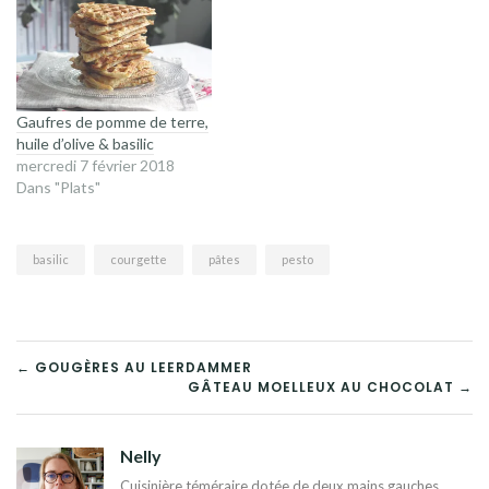
Gaufres de pomme de terre,
huile d’olive & basilic
mercredi 7 février 2018
Dans "Plats"
basilic
courgette
pâtes
pesto
NAVIGATION
← GOUGÈRES AU LEERDAMMER
GÂTEAU MOELLEUX AU CHOCOLAT →
DE
L’ARTICLE
Nelly
Cuisinière téméraire dotée de deux mains gauches,