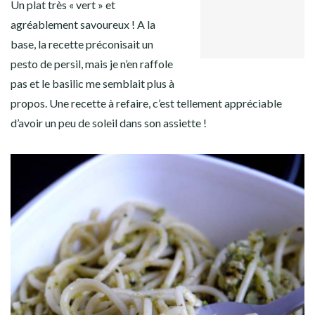
Un plat très « vert » et
TWITTER
Facebook
Twitter
Instagram
Pinterest
GOOGLE+
agréablement savoureux ! A la
LINKEDIN
base, la recette préconisait un
pesto de persil, mais je n’en raffole
pas et le basilic me semblait plus à
propos. Une recette à refaire, c’est tellement appréciable
d’avoir un peu de soleil dans son assiette !