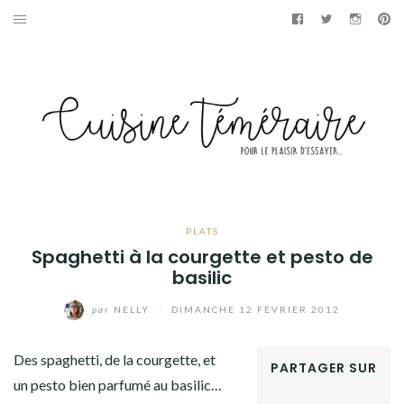
Aller
Facebook
Twitter
Instag
Pi
au
APÉRITIF
contenu
ENTRÉES
PLATS
DESSERTS
GÂTEAUX
PLATS
Spaghetti à la courgette et pesto de
GOURMANDISES
basilic
par
NELLY
/
DIMANCHE 12 FÉVRIER 2012
PAINS & BRIOCHES
Des spaghetti, de la courgette, et
DÉTOURNEMENTS CULINAIRES
PARTAGER SUR
un pesto bien parfumé au basilic…
FACEBOOK