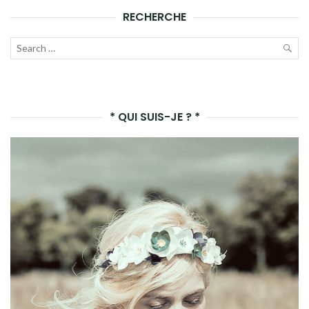
RECHERCHE
Recherche
pour :
LAN
LA
* QUI SUIS-JE ? *
REC