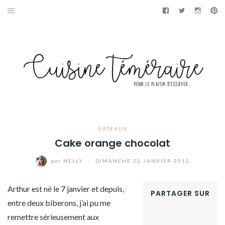
Aller
Facebook
Twitter
Instag
Pi
au
APÉRITIF
contenu
ENTRÉES
PLATS
DESSERTS
GÂTEAUX
GÂTEAUX
Cake orange chocolat
GOURMANDISES
par
NELLY
/
DIMANCHE 22 JANVIER 2012
PAINS & BRIOCHES
Arthur est né le 7 janvier et depuis,
PARTAGER SUR
DÉTOURNEMENTS CULINAIRES
entre deux biberons, j’ai pu me
FACEBOOK
remettre sérieusement aux
TWITTER