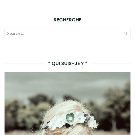
RECHERCHE
Recherche
pour :
LAN
LA
* QUI SUIS-JE ? *
REC