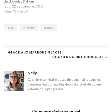
de chocolat & rhum
jeudi 22 septembre 2016
Dans "Gâteaux"
cake
chocolat
orange
NAVIGATION
← GLACE AUX MARRONS GLACÉS
COOKIES DOUBLE CHOCOLAT →
DE
L’ARTICLE
Nelly
Cuisinière téméraire dotée de deux mains gauches,
d'une imagination parfois débordante et de bonne
volonté pour progresser...
Vous apprécierez aussi