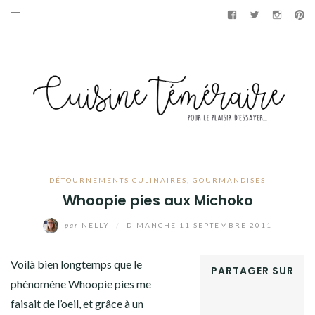
Aller
Facebook
Twitter
Instag
Pi
au
APÉRITIF
contenu
ENTRÉES
PLATS
DESSERTS
GÂTEAUX
DÉTOURNEMENTS CULINAIRES
,
GOURMANDISES
Whoopie pies aux Michoko
GOURMANDISES
par
NELLY
/
DIMANCHE 11 SEPTEMBRE 2011
PAINS & BRIOCHES
Voilà bien longtemps que le
PARTAGER SUR
DÉTOURNEMENTS CULINAIRES
phénomène Whoopie pies me
FACEBOOK
faisait de l’oeil, et grâce à un
TWITTER