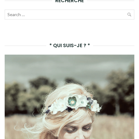
RECHERCHE
Recherche
pour :
LAN
LA
* QUI SUIS-JE ? *
REC