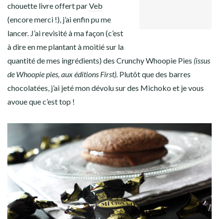
GOOGLE+
Facebook
Twitter
Instagram
Pinterest
chouette livre offert par
Veb
LINKEDIN
(encore merci !), j’ai enfin pu me
lancer. J’ai revisité à ma façon (c’est
à dire en me plantant à moitié sur la
quantité de mes ingrédients) des Crunchy Whoopie Pies
(issus
de Whoopie pies, aux éditions First).
Plutôt que des barres
chocolatées, j’ai jeté mon dévolu sur des Michoko et je vous
avoue que c’est top !