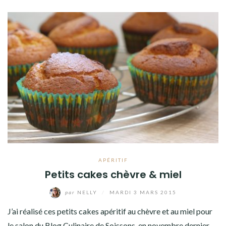
APÉRITIF
Petits cakes chèvre & miel
par
NELLY
/
MARDI 3 MARS 2015
J’ai réalisé ces petits cakes apéritif au chèvre et au miel pour
le salon du Blog Culinaire de Soissons, en novembre dernier.