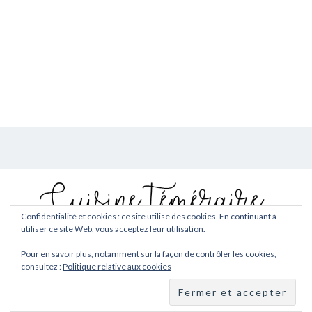
Confidentialité et cookies : ce site utilise des cookies. En continuant à
utiliser ce site Web, vous acceptez leur utilisation.
Copyright © 2026
Cuisine téméraire
. Tous droits réservés.
Pour en savoir plus, notamment sur la façon de contrôler les cookies,
Fièrement propulsé par
WordPress
. Thème
EightyDays Lite
par
consultez :
Politique relative aux cookies
GretaThemes.
Facebook
Twitter
Instagram
Pinterest