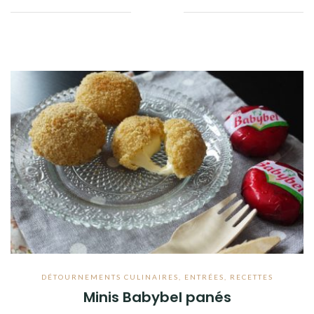
Facebook
Twitter
Google+
Linkedin
DÉTOURNEMENTS CULINAIRES
,
ENTRÉES
,
RECETTES
Minis Babybel panés