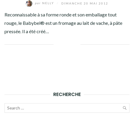
par
NELLY
/
DIMANCHE 20 MAI 2012
Reconnaissable à sa forme ronde et son emballage tout
rouge, le Babybel® est un fromage au lait de vache, à pâte
pressée. Il a été créé…
Facebook
Twitter
Google+
Pinterest
Linkedin
RECHERCHE
Recherche
pour :
LAN
LA