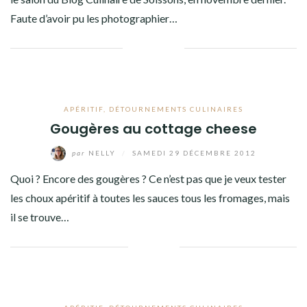
Faute d’avoir pu les photographier…
Facebook
Twitter
Google+
Pinterest
Linkedin
APÉRITIF
,
DÉTOURNEMENTS CULINAIRES
Gougères au cottage cheese
par
NELLY
/
SAMEDI 29 DÉCEMBRE 2012
Quoi ? Encore des gougères ? Ce n’est pas que je veux tester
les choux apéritif à toutes les sauces tous les fromages, mais
il se trouve…
Facebook
Twitter
Google+
Linkedin