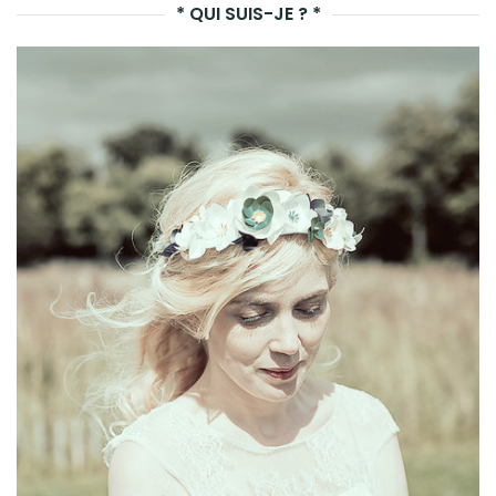
* QUI SUIS-JE ? *
REC