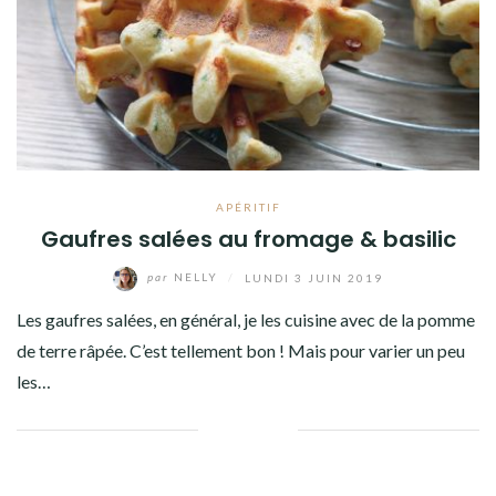
Facebook
Twitter
Instagram
Pinterest
APÉRITIF
Gaufres salées au fromage & basilic
par
NELLY
/
LUNDI 3 JUIN 2019
Les gaufres salées, en général, je les cuisine avec de la pomme
de terre râpée. C’est tellement bon ! Mais pour varier un peu
les…
Facebook
Twitter
Google+
Pinterest
Linkedin