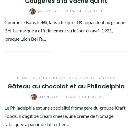
Gougères à la Vache qui rit
par
NELLY
/
JEUDI 14 JUIN 2012
Comme le Babybel®, la Vache qui rit® appartient au groupe
Bel. La marque a officiellement vu le jour en avril 1921,
lorsque Léon Bel l’a…
Facebook
Twitter
Google+
Pinterest
Linkedin
DESSERTS
,
DÉTOURNEMENTS CULINAIRES
,
GÂTEAUX
Gâteau au chocolat et au Philadelphia
par
NELLY
/
JEUDI 7 JUIN 2012
Le Philadelphia est une spécialité fromagère du groupe Kraft
Foods. Il s’agit de cream cheese, une crème de fromage
fabriquée à partir de lait entier…