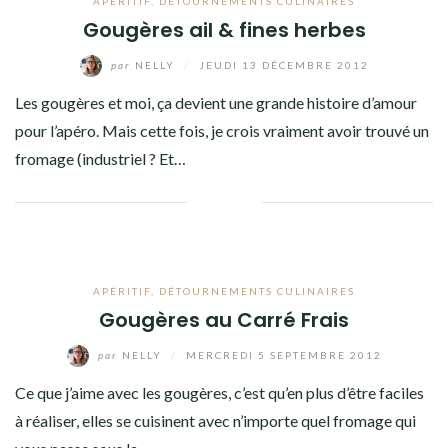
APÉRITIF
,
DÉTOURNEMENTS CULINAIRES
Gougères ail & fines herbes
par
NELLY
/
JEUDI 13 DÉCEMBRE 2012
Les gougères et moi, ça devient une grande histoire d’amour
pour l’apéro. Mais cette fois, je crois vraiment avoir trouvé un
fromage (industriel ? Et…
Facebook
Twitter
Google+
Linkedin
APÉRITIF
,
DÉTOURNEMENTS CULINAIRES
Gougères au Carré Frais
par
NELLY
/
MERCREDI 5 SEPTEMBRE 2012
Ce que j’aime avec les gougères, c’est qu’en plus d’être faciles
à réaliser, elles se cuisinent avec n’importe quel fromage qui