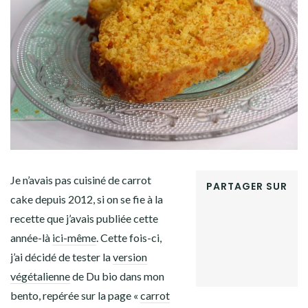
Facebook
Twitter
Instagram
Pinterest
Je n’avais pas cuisiné de carrot
PARTAGER SUR
cake depuis 2012, si on se fie à la
FACEBOOK
recette que j’avais publiée cette
TWITTER
GOOGLE+
année-là
ici-même
. Cette fois-ci,
PINTEREST
j’ai décidé de tester la
version
LINKEDIN
végétalienne
de Du bio dans mon
bento, repérée sur la page «
carrot