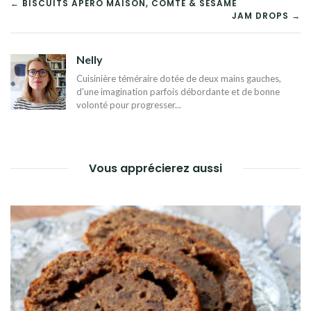
NAVIGATION
← BISCUITS APÉRO MAISON, COMTÉ & SÉSAME
JAM DROPS →
DE
L’ARTICLE
Nelly
Cuisinière téméraire dotée de deux mains gauches,
d'une imagination parfois débordante et de bonne
volonté pour progresser...
Vous apprécierez aussi