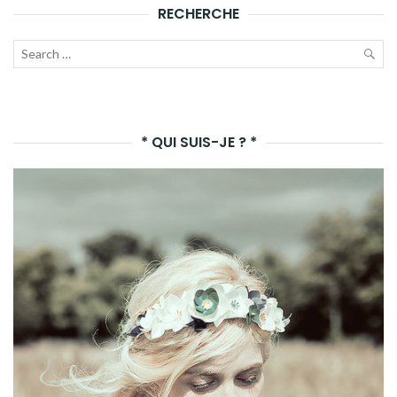
RECHERCHE
Recherche
pour :
LAN
LA
* QUI SUIS-JE ? *
REC