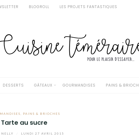
WSLETTER
BLOGROLL
LES PROJETS FANTASTIQUES
DESSERTS
GÂTEAUX
GOURMANDISES
PAINS & BRIOC
MANDISES
,
PAINS & BRIOCHES
Tarte au sucre
NELLY
/
LUNDI 27 AVRIL 2015