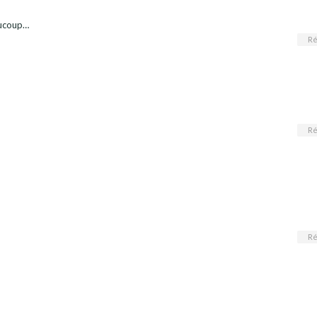
aucoup…
Ré
Ré
Ré