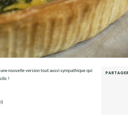
ci une nouvelle version tout aussi sympathique qui
PARTAGER
lic !
FACEBOOK
TWITTER
GOOGLE+
PINTEREST
i
)
LINKEDIN