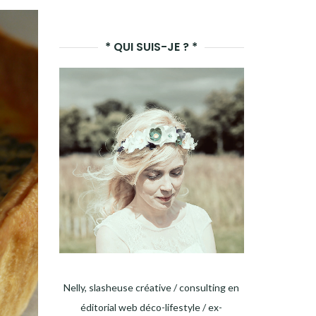
LANCER
LA
* QUI SUIS-JE ? *
RECHERCHE
Nelly, slasheuse créative / consulting en
éditorial web déco-lifestyle / ex-