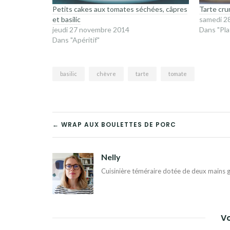
Petits cakes aux tomates séchées, câpres
Tarte cru
et basilic
samedi 2
jeudi 27 novembre 2014
Dans "Pla
Dans "Apéritif"
basilic
chèvre
tarte
tomate
NAVIGATION
← WRAP AUX BOULETTES DE PORC
DE
Nelly
L’ARTICLE
Cuisinière téméraire dotée de deux mains g
Vo