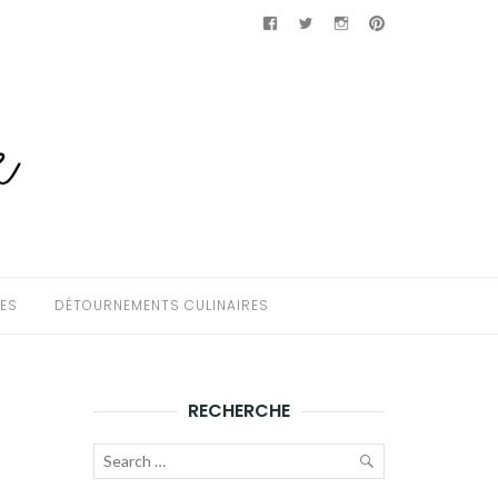
Facebook
Twitter
Instagram
Pinterest
HES
DÉTOURNEMENTS CULINAIRES
RECHERCHE
Recherche
pour :