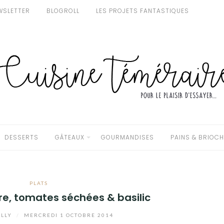
WSLETTER
BLOGROLL
LES PROJETS FANTASTIQUES
DESSERTS
GÂTEAUX
GOURMANDISES
PAINS & BRIOC
PLATS
re, tomates séchées & basilic
LLY
/
MERCREDI 1 OCTOBRE 2014