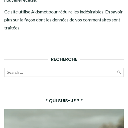
Ce site utilise Akismet pour réduire les indésirables.
En savoir
plus sur la façon dont les données de vos commentaires sont
traitées
.
RECHERCHE
Recherche
pour :
LAN
LA
* QUI SUIS-JE ? *
REC