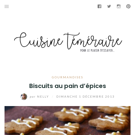
Aller
Facebook
Twitter
Instag
Pi
au
APÉRITIF
contenu
ENTRÉES
PLATS
DESSERTS
GÂTEAUX
GOURMANDISES
Biscuits au pain d’épices
GOURMANDISES
par
NELLY
/
DIMANCHE 1 DÉCEMBRE 2013
PAINS & BRIOCHES
DÉTOURNEMENTS CULINAIRES