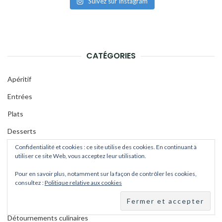
Suivez sur Instagram
CATÉGORIES
Apéritif
Entrées
Plats
Desserts
Confidentialité et cookies : ce site utilise des cookies. En continuant à
Gâteaux
utiliser ce site Web, vous acceptez leur utilisation.
Gâteaux au chocolat
Pour en savoir plus, notamment sur la façon de contrôler les cookies,
Gourmandises
consultez :
Politique relative aux cookies
Pains & brioches
Détournements culinaires