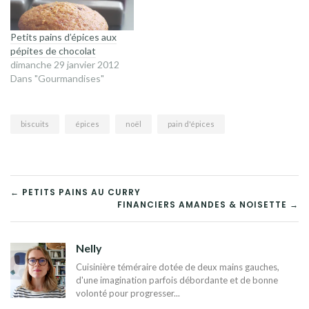
Petits pains d’épices aux
pépites de chocolat
dimanche 29 janvier 2012
Dans "Gourmandises"
biscuits
épices
noël
pain d'épices
NAVIGATION
← PETITS PAINS AU CURRY
FINANCIERS AMANDES & NOISETTE →
DE
L’ARTICLE
Nelly
Cuisinière téméraire dotée de deux mains gauches,
d'une imagination parfois débordante et de bonne
volonté pour progresser...