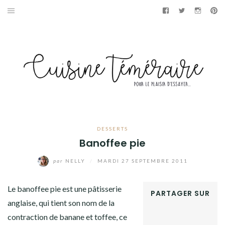
Aller
Facebook
Twitter
Instag
Pi
au
APÉRITIF
contenu
ENTRÉES
PLATS
DESSERTS
GÂTEAUX
DESSERTS
Banoffee pie
GOURMANDISES
par
NELLY
/
MARDI 27 SEPTEMBRE 2011
PAINS & BRIOCHES
Le banoffee pie est une pâtisserie
PARTAGER SUR
DÉTOURNEMENTS CULINAIRES
anglaise, qui tient son nom de la
FACEBOOK
contraction de banane et toffee, ce
TWITTER