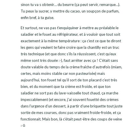
sinon tu va s obtenir… du beurre (ça peut servir, remarque…).
Tu peux la sucrer, y mettre du cacao, un soupçon de parfum,
enfin bref, à ta guise.
Et surtout, ne vas pas t’enquiquiner à mettre au préalable le
saladier et le fouet au réfrigérateur, et à vouloir que tout soit
exactement à la même température : ça c’est ce que te diront
les gens qui veulent te faire croire que la chantilly est un truc
très technique (et que donc s’ils la réussissent, c’est qu’eux
même sont très douée :-), faut arrêter avec ça ! C’était sans
doute valable du temps de la crème fraîche d’autrefois (miam,
certes, mais moins stable car non pasteurisée) mais
aujourd’hui, ton fouet tel qu’il sort de ton placard c’est très
bien, et du moment que ta crème est froide, et que ton
saladier ne sort pas du lave-vaisselle tout chaud, ça marche
impeccablement (et encore, j’ai souvent fouetté des crèmes
dans l’urgence d’un dessert, à partir d’une briquette tout juste
sortie de mes courses, donc pas vraiment froide-froide, et ça
fonctionnait. Mais bon, là c’était peut-être des coups de veine
:-))