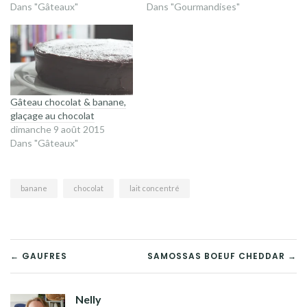
Dans "Gâteaux"
Dans "Gourmandises"
Gâteau chocolat & banane,
glaçage au chocolat
dimanche 9 août 2015
Dans "Gâteaux"
banane
chocolat
lait concentré
NAVIGATION
← GAUFRES
SAMOSSAS BOEUF CHEDDAR →
DE
Nelly