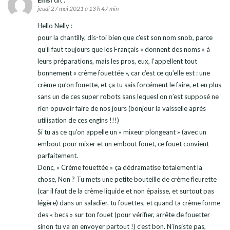
jeudi 27 mai 2021 à 13 h 47 min
Hello Nelly :
pour la chantilly, dis-toi bien que c’est son nom snob, parce
qu’il faut toujours que les Français « donnent des noms » à
leurs préparations, mais les pros, eux, l’appellent tout
bonnement « crème fouettée », car c’est ce qu’elle est : une
crème qu’on fouette, et ça tu sais forcément le faire, et en plus
sans un de ces super robots sans lequesl on n’est supposé ne
rien opuvoir faire de nos jours (bonjour la vaisselle après
utilisation de ces engins !!!)
Si tu as ce qu’on appelle un « mixeur plongeant » (avec un
embout pour mixer et un embout fouet, ce fouet convient
parfaitement.
Donc, « Crème fouettée » ça dédramatise totalement la
chose, Non ? Tu mets une petite bouteille de crème fleurette
(car il faut de la crème liquide et non épaisse, et surtout pas
légère) dans un saladier, tu fouettes, et quand ta crème forme
des « becs » sur ton fouet (pour vérifier, arrête de fouetter
sinon tu va en envoyer partout !) c’est bon. N’insiste pas,