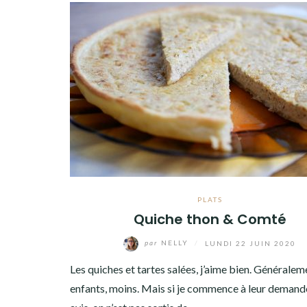
Facebook
Twitter
Instagram
Pinterest
PLATS
Quiche thon & Comté
par
NELLY
/
LUNDI 22 JUIN 2020
Les quiches et tartes salées, j’aime bien. Généraleme
enfants, moins. Mais si je commence à leur demande