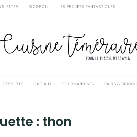
WSLETTER
BLOGROLL
LES PROJETS FANTASTIQUES
DESSERTS
GÂTEAUX
GOURMANDISES
PAINS & BRIOC
quette :
thon