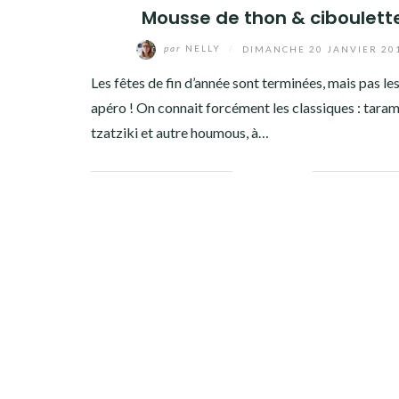
Mousse de thon & ciboulett
par
NELLY
/
DIMANCHE 20 JANVIER 20
Les fêtes de fin d’année sont terminées, mais pas le
apéro ! On connait forcément les classiques : taram
tzatziki et autre houmous, à…
Facebook
Twitter
Google+
Pinterest
Linkedin