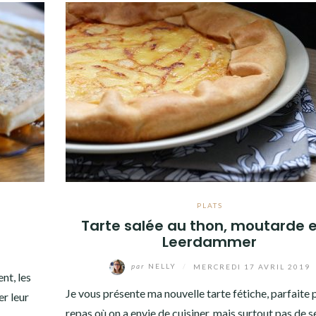
PLATS
Tarte salée au thon, moutarde e
Leerdammer
par
NELLY
/
MERCREDI 17 AVRIL 2019
nt, les
Je vous présente ma nouvelle tarte fétiche, parfaite 
r leur
repas où on a envie de cuisiner, mais surtout pas de s