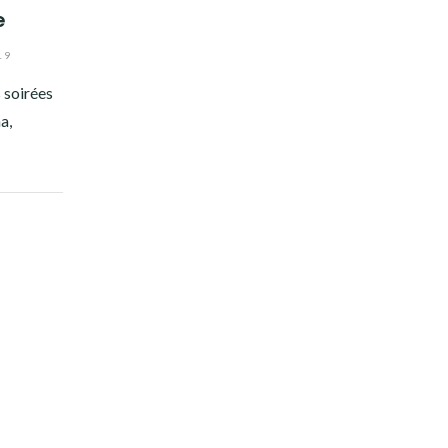
e
19
s soirées
a,