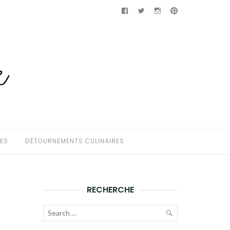
Facebook
Twitter
Instagram
Pinterest
HES
DÉTOURNEMENTS CULINAIRES
RECHERCHE
Recherche
pour :