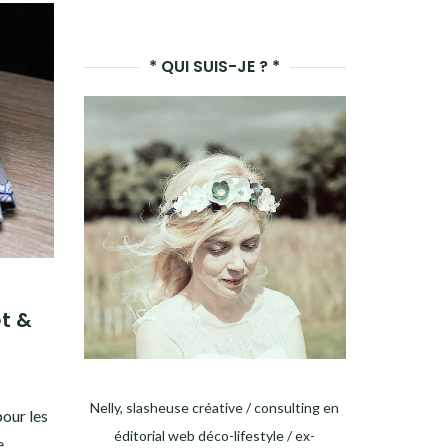
LANCER
LA
* QUI SUIS-JE ? *
RECHERCHE
t &
Nelly, slasheuse créative / consulting en
pour les
éditorial web déco-lifestyle / ex-
e