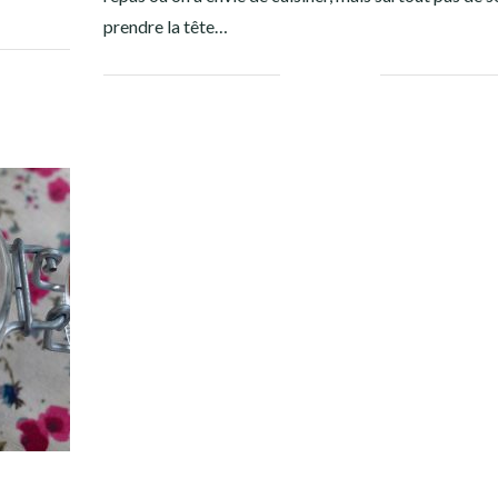
prendre la tête…
Facebook
Twitter
Google+
Pinterest
Linkedin