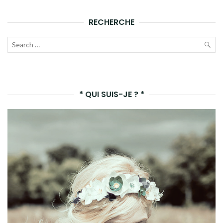
RECHERCHE
Recherche
pour :
LAN
LA
* QUI SUIS-JE ? *
REC