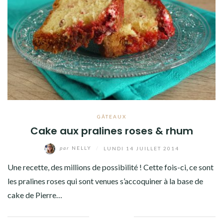
Facebook
Twitter
Instagram
Pinterest
GÂTEAUX
Cake aux pralines roses & rhum
par
NELLY
/
LUNDI 14 JUILLET 2014
Une recette, des millions de possibilité ! Cette fois-ci, ce sont
les pralines roses qui sont venues s’accoquiner à la base de
cake de Pierre…
Facebook
Twitter
Google+
Pinterest
Linkedin