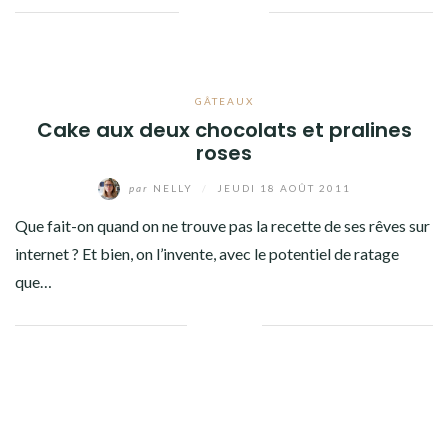
Facebook
Twitter
Google+
Pinterest
Linkedin
GÂTEAUX
Cake aux deux chocolats et pralines
roses
par
NELLY
/
JEUDI 18 AOÛT 2011
Que fait-on quand on ne trouve pas la recette de ses rêves sur
internet ? Et bien, on l’invente, avec le potentiel de ratage
que…
Facebook
Twitter
Google+
Linkedin