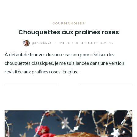
GOURMANDISES
Chouquettes aux pralines roses
par
NELLY
/
MERCREDI 18 JUILLET 2012
A défaut de trouver du sucre casson pour réaliser des
chouquettes classiques, je me suis lancée dans une version
revisitée aux pralines roses. En plus…
Facebook
Twitter
Google+
Linkedin