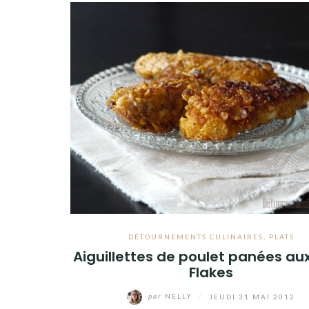
Facebook
Twitter
Instagram
Pinterest
DÉTOURNEMENTS CULINAIRES
,
PLATS
Aiguillettes de poulet panées au
Flakes
par
NELLY
/
JEUDI 31 MAI 2012