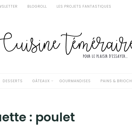
WSLETTER
BLOGROLL
LES PROJETS FANTASTIQUES
DESSERTS
GÂTEAUX
GOURMANDISES
PAINS & BRIOC
uette :
poulet