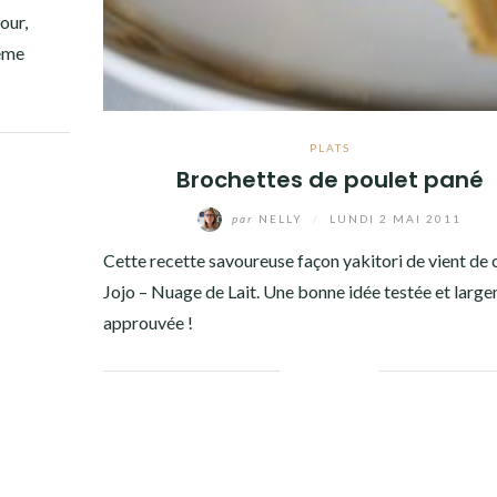
our,
9ème
PLATS
Brochettes de poulet pané
par
NELLY
/
LUNDI 2 MAI 2011
Cette recette savoureuse façon yakitori de vient de 
Jojo – Nuage de Lait. Une bonne idée testée et larg
approuvée !
Facebook
Twitter
Google+
Pinterest
Linkedin