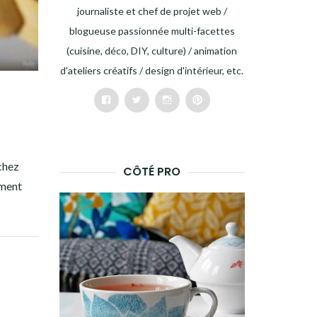
journaliste et chef de projet web /
blogueuse passionnée multi-facettes
(cuisine, déco, DIY, culture) / animation
d'ateliers créatifs / design d'intérieur, etc.
Facebook
Twitter
Instagram
Pinterest
chez
CÔTÉ PRO
ement