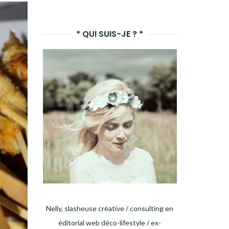
LANCER
LA
* QUI SUIS-JE ? *
RECHERCHE
Nelly, slasheuse créative / consulting en
éditorial web déco-lifestyle / ex-