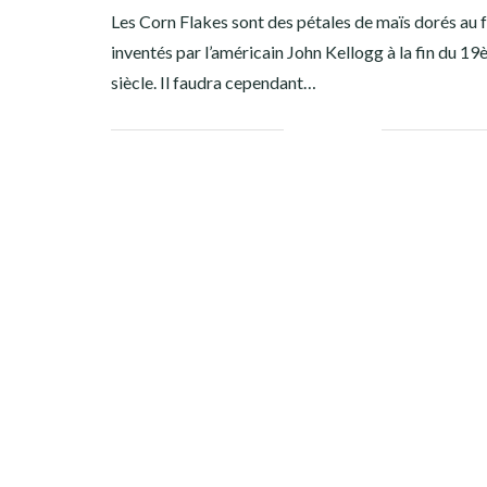
Les Corn Flakes sont des pétales de maïs dorés au f
inventés par l’américain John Kellogg à la fin du 1
siècle. Il faudra cependant…
Facebook
Twitter
Google+
Pinterest
Linkedin