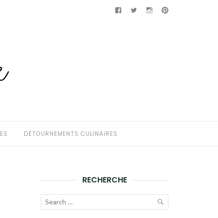
Facebook
Twitter
Instagram
Pinterest
HES
DÉTOURNEMENTS CULINAIRES
RECHERCHE
Recherche
pour :