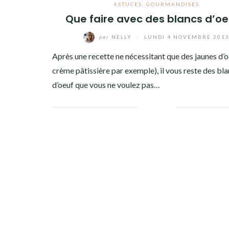
Facebook
Twitter
Instagram
Pinterest
ASTUCES
,
GOURMANDISES
Que faire avec des blancs d’oe
par
NELLY
/
LUNDI 4 NOVEMBRE 201
Après une recette ne nécessitant que des jaunes d’o
crème pâtissière par exemple), il vous reste des bl
d’oeuf que vous ne voulez pas…
Facebook
Twitter
Google+
Linkedin