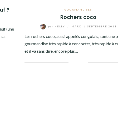
uf ?
GOURMANDISES
Rochers coco
3
par
NELLY
/
MARDI 6 SEPTEMBRE 2011
euf (une
ancs
Les rochers coco, aussi appelés congolais, sont une p
gourmandise très rapide à concocter, très rapide à c
et il va sans dire, encore plus…
Facebook
Twitter
Google+
Linkedin