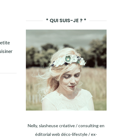
LANCER
LA
* QUI SUIS-JE ? *
RECHERCHE
etite
uisiner
Nelly, slasheuse créative / consulting en
éditorial web déco-lifestyle / ex-