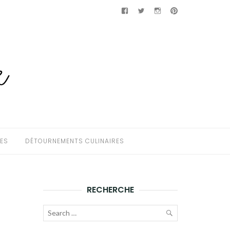
Facebook
Twitter
Instagram
Pinterest
HES
DÉTOURNEMENTS CULINAIRES
RECHERCHE
Recherche
pour :