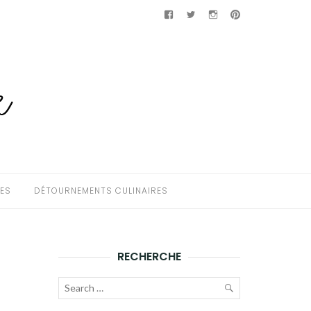
Facebook
Twitter
Instagram
Pinterest
HES
DÉTOURNEMENTS CULINAIRES
RECHERCHE
Recherche
pour :