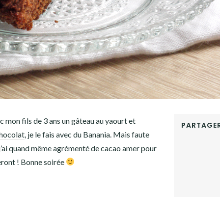
vec mon fils de 3 ans un gâteau au yaourt et
PARTAGER
chocolat
, je le fais avec du Banania. Mais faute
FACEBOOK
que j’ai quand même agrémenté de cacao amer pour
TWITTER
GOOGLE+
eront ! Bonne soirée
PINTEREST
LINKEDIN