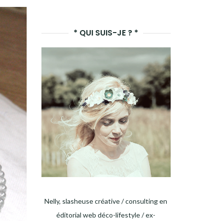
LANCER
LA
* QUI SUIS-JE ? *
RECHERCHE
Nelly, slasheuse créative / consulting en
éditorial web déco-lifestyle / ex-