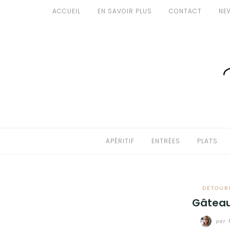
Aller
ACCUEIL
EN SAVOIR PLUS
CONTACT
NE
au
APÉRITIF
contenu
ENTRÉES
PLATS
DESSERTS
GÂTEAUX
APÉRITIF
ENTRÉES
PLATS
GOURMANDISES
PAINS & BRIOCHES
DÉTOUR
Gâteau
DÉTOURNEMENTS CULINAIRES
par