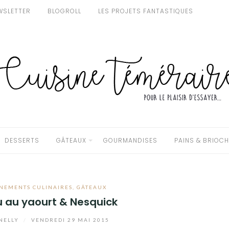
WSLETTER
BLOGROLL
LES PROJETS FANTASTIQUES
DESSERTS
GÂTEAUX
GOURMANDISES
PAINS & BRIOC
NEMENTS CULINAIRES
,
GÂTEAUX
 au yaourt & Nesquick
NELLY
/
VENDREDI 29 MAI 2015