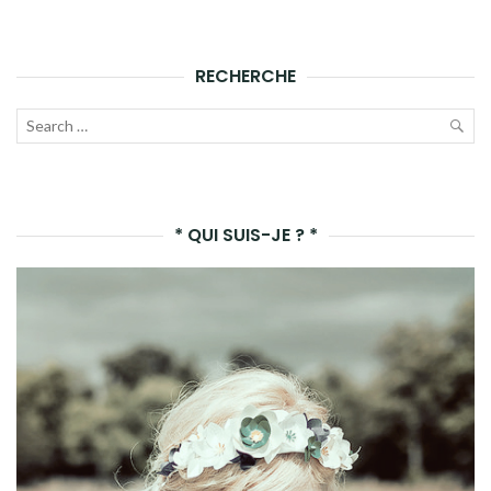
RECHERCHE
Recherche
pour :
LAN
LA
* QUI SUIS-JE ? *
REC