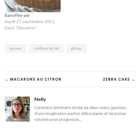
Banoffee pie
mardi 27 septembre 2011
Dans "Desserts"
banane
confiture de lait
gâteau
NAVIGATION
← MACARONS AU CITRON
ZEBRA CAKE →
DE
Nelly
L’ARTICLE
Cuisinière téméraire dotée de deux mains gauches,
d'une imagination parfois débordante et de bonne
volonté pour progresser...