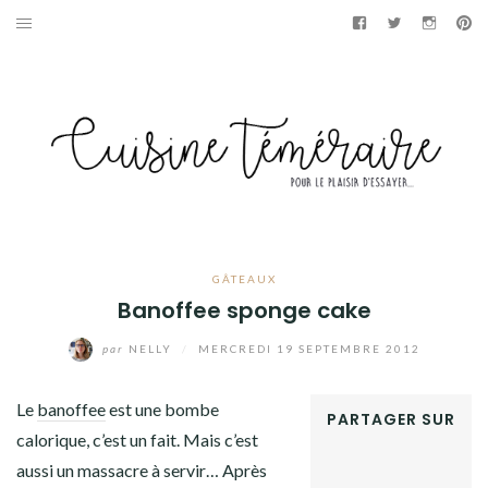
Aller
Facebook
Twitter
Instag
Pi
au
APÉRITIF
contenu
ENTRÉES
PLATS
DESSERTS
GÂTEAUX
GÂTEAUX
Banoffee sponge cake
GOURMANDISES
par
NELLY
/
MERCREDI 19 SEPTEMBRE 2012
PAINS & BRIOCHES
Le
banoffee
est une bombe
PARTAGER SUR
DÉTOURNEMENTS CULINAIRES
calorique, c’est un fait. Mais c’est
FACEBOOK
aussi un massacre à servir… Après
TWITTER