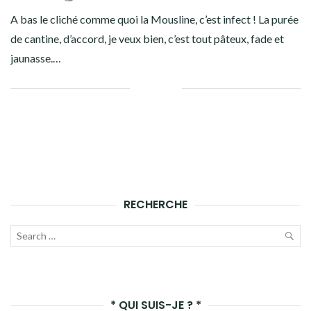
Facebook
Twitter
Instagram
Pinterest
A bas le cliché comme quoi la Mousline, c’est infect ! La purée
de cantine, d’accord, je veux bien, c’est tout pâteux, fade et
jaunasse.…
Facebook
Twitter
Google+
Linkedin
RECHERCHE
Recherche
pour :
LAN
LA
* QUI SUIS-JE ? *